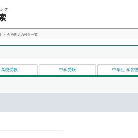
ング
索
索
今池周辺の校舎一覧
高校受験
中学受験
中学生 学習