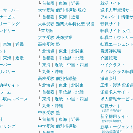
└
首都圏
｜
東海
｜
近畿
就活サイト
ーサーバー
大学受験 個別指導塾 現役
逆求人型就活サ
サービス
└
首都圏
｜
東海
｜
近畿
アルバイト情報
リーニング
大学受験 難関大学特化型 現役
転職サイト
ンドリー
└
首都圏
転職サイト 女性
大学受験 映像授業
転職スカウトサ
｜
東海
｜
近畿
高校受験 塾
転職エージェン
ット
└
北海道
｜
東北
｜
北関東
看護師転職
｜
東海
｜
近畿
└
首都圏
｜
甲信越・北陸
介護転職
ーパー
└
東海
｜
近畿
｜
中国・四国
ハイクラス・
リバリー
└
九州・沖縄
ミドルクラス転
高校受験 個別指導塾
派遣会社
納税サイト
└
北海道
｜
東北
｜
北関東
工場・製造業派
ルーム
└
首都圏
｜
甲信越・北陸
派遣求人サイト
ル収納スペース
└
東海
｜
近畿
｜
中国・四国
求人情報サービ
ナ
└
九州・沖縄
転職サイト
（採用担当向け）
中学受験 塾
新卒採用サイト
社
└
首都圏
｜
東海
｜
近畿
（採用担当向け）
アリング
中学受験 個別指導塾
新卒エージェン
（採用担当向け）