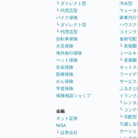
└
ダイレクト型
浄水型
└
代理店型
ウォータ
バイク保険
家事代行
└
ダイレクト型
ハウスク
└
代理店型
コインラ
自転車保険
食材宅配
火災保険
└
首都圏
海外旅行保険
ミールキ
ペット保険
└
首都圏
生命保険
ネットス
医療保険
フードデ
がん保険
サービス
学資保険
ふるさと
保険相談ショップ
トランク
└
レンタ
└
コンテ
金融
└
宅配型
ネット証券
引越し会
NISA
カーシェ
└
証券会社