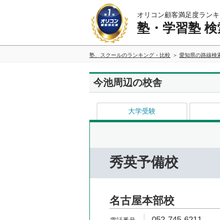
オリコン顧客満足度ランキ
塾・学習塾 検
塾、スクールのランキング・比較
愛知県の路線検
今池周辺の校舎
大学受験
秀英予備校
名古屋本部校
052-745-6211