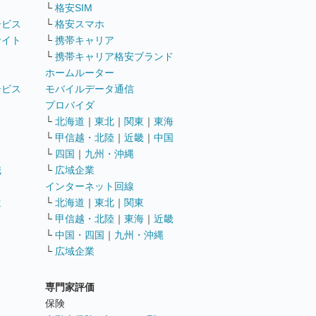
└
格安SIM
ービス
└
格安スマホ
サイト
└
携帯キャリア
└
携帯キャリア格安ブランド
ホームルーター
ービス
モバイルデータ通信
ト
プロバイダ
└
北海道
｜
東北
｜
関東
｜
東海
└
甲信越・北陸
｜
近畿
｜
中国
└
四国
｜
九州・沖縄
職
└
広域企業
インターネット回線
遣
└
北海道
｜
東北
｜
関東
└
甲信越・北陸
｜
東海
｜
近畿
ス
└
中国・四国
｜
九州・沖縄
└
広域企業
専門家評価
ト
保険