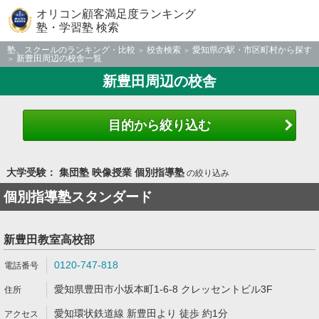
オリコン顧客満足度ランキング
塾・学習塾 検索
塾、スクールのランキング・比較
校舎検索
愛知県の駅・市区町村から探す
新豊田周辺の校舎一覧
新豊田周辺の校舎
目的から絞り込む
大学受験： 集団塾 映像授業 個別指導塾
の絞り込み
個別指導塾スタンダード
新豊田教室高校部
0120-747-818
愛知県豊田市小坂本町1-6-8 クレッセントビル3F
愛知環状鉄道線 新豊田より 徒歩 約1分