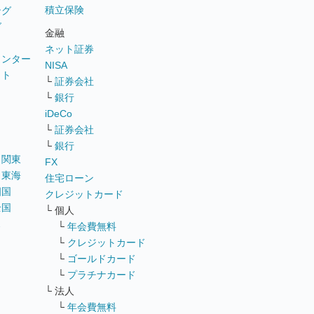
積立保険
ング
グ
金融
ネット証券
ウンター
NISA
イト
└
証券会社
リ
└
銀行
iDeCo
└
証券会社
└
銀行
｜
関東
FX
｜
東海
住宅ローン
四国
クレジットカード
全国
└ 個人
ス
└
年会費無料
└
クレジットカード
└
ゴールドカード
└
プラチナカード
└ 法人
└
年会費無料