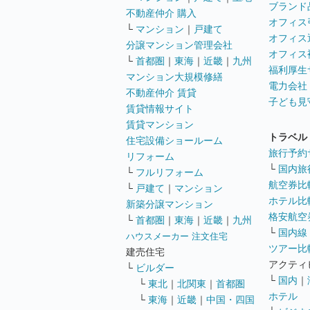
ブランド
不動産仲介 購入
オフィス
└
マンション
｜
戸建て
オフィス
分譲マンション管理会社
オフィス
└
首都圏
｜
東海
｜
近畿
｜
九州
福利厚生
マンション大規模修繕
電力会社
不動産仲介 賃貸
子ども見
賃貸情報サイト
賃貸マンション
トラベル
住宅設備ショールーム
旅行予約
リフォーム
└
国内旅
└
フルリフォーム
航空券比
└
戸建て
｜
マンション
ホテル比
新築分譲マンション
格安航空券
└
首都圏
｜
東海
｜
近畿
｜
九州
└
国内線
ハウスメーカー 注文住宅
ツアー比
建売住宅
アクティ
└
ビルダー
└
国内
｜
└
東北
｜
北関東
｜
首都圏
ホテル
└
東海
｜
近畿
｜
中国・四国