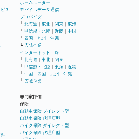
ホームルーター
ービス
モバイルデータ通信
ト
プロバイダ
└
北海道
｜
東北
｜
関東
｜
東海
└
甲信越・北陸
｜
近畿
｜
中国
└
四国
｜
九州・沖縄
職
└
広域企業
インターネット回線
遣
└
北海道
｜
東北
｜
関東
└
甲信越・北陸
｜
東海
｜
近畿
ス
└
中国・四国
｜
九州・沖縄
└
広域企業
専門家評価
ト
保険
自動車保険 ダイレクト型
自動車保険 代理店型
バイク保険 ダイレクト型
バイク保険 代理店型
広告