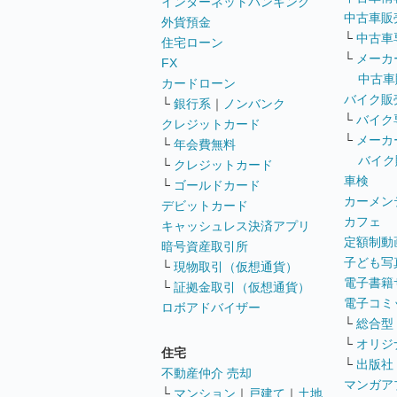
インターネットバンキング
中古車販
外貨預金
└
中古車
住宅ローン
└
メーカ
FX
中古車
カードローン
バイク販
└
銀行系
｜
ノンバンク
└
バイク
クレジットカード
└
メーカ
└
年会費無料
バイク
└
クレジットカード
車検
└
ゴールドカード
カーメン
デビットカード
カフェ
キャッシュレス決済アプリ
定額制動
暗号資産取引所
子ども写
└
現物取引（仮想通貨）
電子書籍
└
証拠金取引（仮想通貨）
電子コミ
ロボアドバイザー
└
総合型
└
オリジ
住宅
└
出版社
不動産仲介 売却
マンガア
└
マンション
｜
戸建て
｜
土地