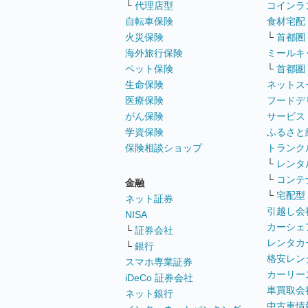
└
代理店型
コインラ
自転車保険
食材宅配
火災保険
└
首都圏
海外旅行保険
ミールキ
ペット保険
└
首都圏
生命保険
ネットス
医療保険
フードデ
がん保険
サービス
学資保険
ふるさと
保険相談ショップ
トランク
└
レンタ
└
コンテ
金融
└
宅配型
ネット証券
引越し会
NISA
カーシェ
└
証券会社
レンタカ
└
銀行
格安レン
スマホ専業証券
カーリー
iDeCo 証券会社
車買取会
ネット銀行
中古車情