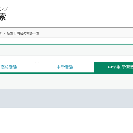
ング
索
索
新豊田周辺の校舎一覧
高校受験
中学受験
中学生 学習