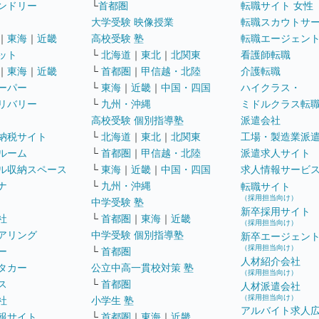
ンドリー
└
首都圏
転職サイト 女性
大学受験 映像授業
転職スカウトサ
｜
東海
｜
近畿
高校受験 塾
転職エージェン
ット
└
北海道
｜
東北
｜
北関東
看護師転職
｜
東海
｜
近畿
└
首都圏
｜
甲信越・北陸
介護転職
ーパー
└
東海
｜
近畿
｜
中国・四国
ハイクラス・
リバリー
└
九州・沖縄
ミドルクラス転
高校受験 個別指導塾
派遣会社
納税サイト
└
北海道
｜
東北
｜
北関東
工場・製造業派
ルーム
└
首都圏
｜
甲信越・北陸
派遣求人サイト
ル収納スペース
└
東海
｜
近畿
｜
中国・四国
求人情報サービ
ナ
└
九州・沖縄
転職サイト
（採用担当向け）
中学受験 塾
新卒採用サイト
社
└
首都圏
｜
東海
｜
近畿
（採用担当向け）
アリング
中学受験 個別指導塾
新卒エージェン
（採用担当向け）
ー
└
首都圏
人材紹介会社
タカー
公立中高一貫校対策 塾
（採用担当向け）
ス
└
首都圏
人材派遣会社
（採用担当向け）
社
小学生 塾
アルバイト求人
報サイト
└
首都圏
｜
東海
｜
近畿