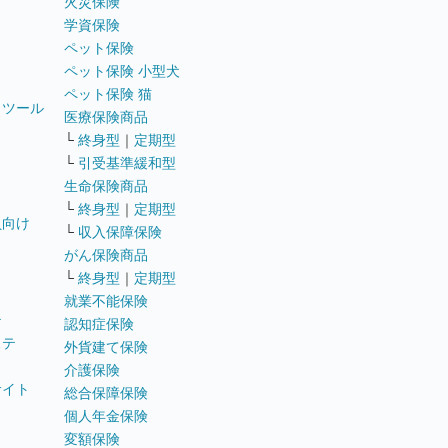
火災保険
学資保険
ペット保険
ペット保険 小型犬
ペット保険 猫
トツール
医療保険商品
└
終身型
｜
定期型
└
引受基準緩和型
生命保険商品
└
終身型
｜
定期型
員向け
└
収入保障保険
がん保険商品
└
終身型
｜
定期型
就業不能保険
テ
認知症保険
ステ
外貨建て保険
介護保険
サイト
総合保障保険
個人年金保険
変額保険