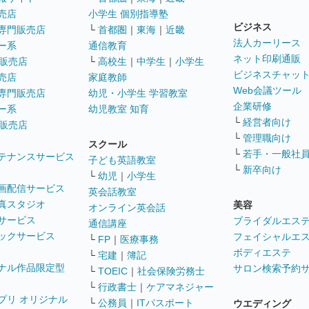
売店
小学生 個別指導塾
ビジネス
専門販売店
└
首都圏
｜
東海
｜
近畿
法人カーリース
ー系
通信教育
ネット印刷通販
販売店
└
高校生
｜
中学生
｜
小学生
ビジネスチャッ
売店
家庭教師
Web会議ツール
専門販売店
幼児・小学生 学習教室
企業研修
ー系
幼児教室 知育
└
経営者向け
販売店
└
管理職向け
スクール
└
若手・一般社
テナンスサービス
子ども英語教室
└
新卒向け
└
幼児
｜
小学生
画配信サービス
英会話教室
真スタジオ
美容
オンライン英会話
サービス
ブライダルエス
通信講座
ックサービス
フェイシャルエ
└
FP
｜
医療事務
ボディエステ
└
宅建
｜
簿記
ナル作品限定型
サロン検索予約
└
TOEIC
｜
社会保険労務士
└
行政書士
｜
ケアマネジャー
プリ オリジナル
└
公務員
｜
ITパスポート
ウエディング