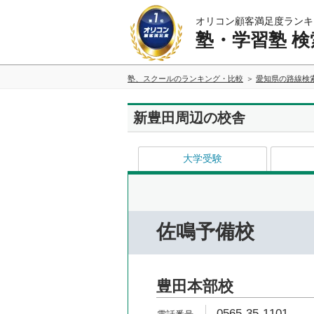
オリコン顧客満足度ランキ
塾・学習塾 検
塾、スクールのランキング・比較
愛知県の路線検
新豊田周辺の校舎
大学受験
佐鳴予備校
豊田本部校
0565-35-1101