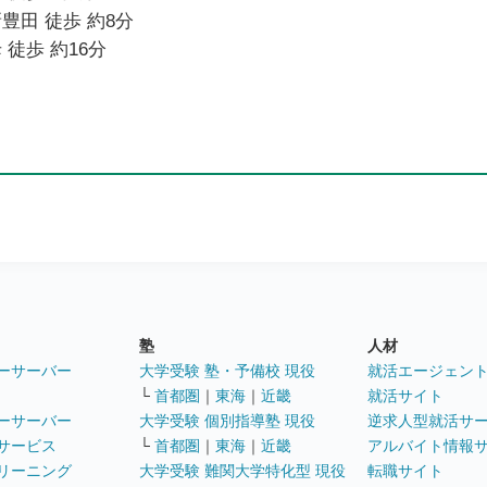
豊田 徒歩 約8分
 徒歩 約16分
塾
人材
ーサーバー
大学受験 塾・予備校 現役
就活エージェン
└
首都圏
｜
東海
｜
近畿
就活サイト
ーサーバー
大学受験 個別指導塾 現役
逆求人型就活サ
サービス
└
首都圏
｜
東海
｜
近畿
アルバイト情報
リーニング
大学受験 難関大学特化型 現役
転職サイト