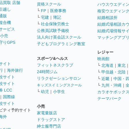
品買取 店舗
資格スクール
ハウスウエディ
引越し
└
FP
｜
医療事務
格安ウエディン
通販
└
宅建
｜
簿記
結婚相談所
複合機
└
社会保険労務士
結婚式場相談カ
サービス
公務員試験予備校
結婚式場情報サ
 小売
法人向け英会話スクール
マッチングアプ
守りGPS
子どもプログラミング教室
レジャー
スポーツ&ヘルス
映画館
サイト
フィットネスクラブ
└
北海道
｜
東北
行
｜
海外旅行
24時間ジム
└
甲信越・北陸
較サイト
リラクゼーションサロン
└
近畿
｜
中国・
較サイト
キッズスイミングスクール
└
九州・沖縄
｜
 LCC
└
幼児
｜
小学生
カラオケボック
｜
国際線
テーマパーク
較サイト
小売
ビティ予約サイト
家電量販店
海外
ドラッグストア
紳士服専門店