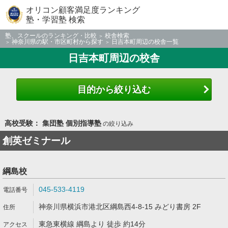
オリコン顧客満足度ランキング
塾・学習塾 検索
塾、スクールのランキング・比較
校舎検索
神奈川県の駅・市区町村から探す
日吉本町周辺の校舎一覧
日吉本町周辺の校舎
目的から絞り込む
高校受験： 集団塾 個別指導塾
の絞り込み
創英ゼミナール
綱島校
045-533-4119
神奈川県横浜市港北区綱島西4-8-15 みどり書房 2F
東急東横線 綱島より 徒歩 約14分