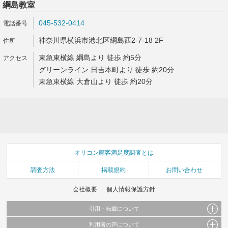
綱島教室
045-532-0414
神奈川県横浜市港北区綱島西2-7-18 2F
東急東横線 綱島より 徒歩 約5分
グリーンライン 日吉本町より 徒歩 約20分
東急東横線 大倉山より 徒歩 約20分
オリコン顧客満足度調査とは
調査方法
掲載規約
お問い合わせ
会社概要
個人情報保護方針
引用・転載について
利用者の声について
当サイトで公開されている情報（文字、写真、イラスト、画像データ等）及びこれらの配