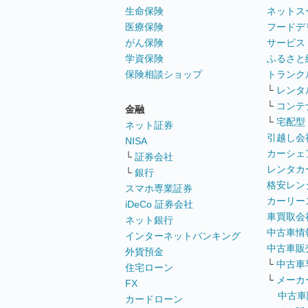
生命保険
ネットス
医療保険
フードデ
がん保険
サービス
学資保険
ふるさと
保険相談ショップ
トランク
└
レンタ
└
コンテ
金融
└
宅配型
ネット証券
引越し会
NISA
カーシェ
└
証券会社
レンタカ
└
銀行
格安レン
スマホ専業証券
カーリー
iDeCo 証券会社
車買取会
ネット銀行
中古車情
インターネットバンキング
中古車販
外貨預金
└
中古車
住宅ローン
└
メーカ
FX
中古車
カードローン