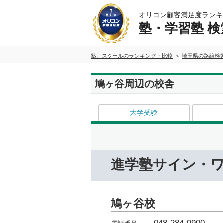
オリコン顧客満足度ランキ
塾・学習塾 検
塾、スクールのランキング・比較
埼玉県の路線検
鳩ヶ谷周辺の校舎
大学受験
進学塾サイン・
鳩ヶ谷校
048-284-9900