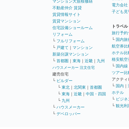
マンション大規模修繕
電力会社
不動産仲介 賃貸
子ども見
賃貸情報サイト
賃貸マンション
トラベル
住宅設備ショールーム
旅行予約
リフォーム
└
国内旅
└
フルリフォーム
航空券比
└
戸建て
｜
マンション
ホテル比
新築分譲マンション
格安航空券
└
首都圏
｜
東海
｜
近畿
｜
九州
└
国内線
ハウスメーカー 注文住宅
ツアー比
建売住宅
アクティ
└
ビルダー
└
国内
｜
└
東北
｜
北関東
｜
首都圏
ホテル
└
東海
｜
近畿
｜
中国・四国
└
ビジネ
└
九州
└
観光利
└
ハウスメーカー
└
デベロッパー