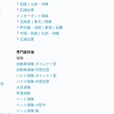
└
四国
｜
九州・沖縄
職
└
広域企業
インターネット回線
遣
└
北海道
｜
東北
｜
関東
└
甲信越・北陸
｜
東海
｜
近畿
ス
└
中国・四国
｜
九州・沖縄
└
広域企業
専門家評価
ト
保険
自動車保険 ダイレクト型
自動車保険 代理店型
バイク保険 ダイレクト型
バイク保険 代理店型
広告
火災保険
学資保険
ペット保険
ペット保険 小型犬
ペット保険 猫