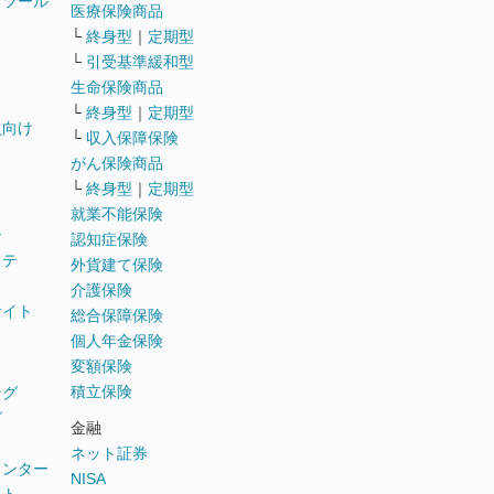
トツール
医療保険商品
└
終身型
｜
定期型
└
引受基準緩和型
生命保険商品
└
終身型
｜
定期型
員向け
└
収入保障保険
がん保険商品
└
終身型
｜
定期型
就業不能保険
テ
認知症保険
ステ
外貨建て保険
介護保険
サイト
総合保障保険
個人年金保険
変額保険
積立保険
ング
グ
金融
ネット証券
ウンター
NISA