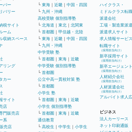
ーパー
└
東海
｜
近畿
｜
中国・四国
ハイクラス・
リバリー
└
九州・沖縄
ミドルクラス転
高校受験 個別指導塾
派遣会社
納税サイト
└
北海道
｜
東北
｜
北関東
工場・製造業派
ルーム
└
首都圏
｜
甲信越・北陸
派遣求人サイト
ル収納スペース
└
東海
｜
近畿
｜
中国・四国
求人情報サービ
ナ
└
九州・沖縄
転職サイト
（採用担当向け）
中学受験 塾
新卒採用サイト
社
└
首都圏
｜
東海
｜
近畿
（採用担当向け）
アリング
中学受験 個別指導塾
新卒エージェン
（採用担当向け）
ー
└
首都圏
人材紹介会社
タカー
公立中高一貫校対策 塾
（採用担当向け）
ス
└
首都圏
人材派遣会社
（採用担当向け）
社
小学生 塾
アルバイト求人
報サイト
└
首都圏
｜
東海
｜
近畿
売店
小学生 個別指導塾
ビジネス
専門販売店
└
首都圏
｜
東海
｜
近畿
法人カーリース
ー系
通信教育
ネット印刷通販
販売店
└
高校生
｜
中学生
｜
小学生