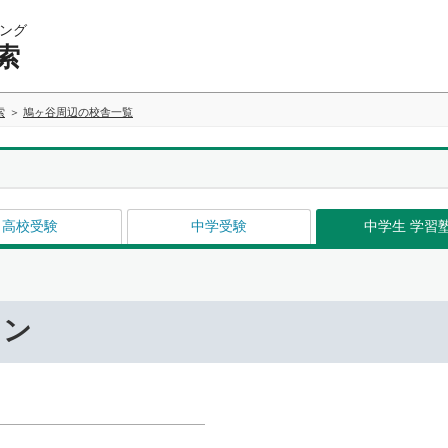
ング
索
索
鳩ヶ谷周辺の校舎一覧
高校受験
中学受験
中学生 学習
ワン