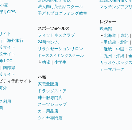
結婚式場情報サ
 小売
法人向け英会話スクール
マッチングアプ
守りGPS
子どもプログラミング教室
レジャー
スポーツ&ヘルス
映画館
サイト
フィットネスクラブ
└
北海道
｜
東北
行
｜
海外旅行
24時間ジム
└
甲信越・北陸
較サイト
リラクゼーションサロン
└
近畿
｜
中国・
較サイト
キッズスイミングスクール
└
九州・沖縄
｜
 LCC
└
幼児
｜
小学生
カラオケボック
｜
国際線
テーマパーク
較サイト
小売
ビティ予約サイト
家電量販店
海外
ドラッグストア
紳士服専門店
ス利用
スーツショップ
用
カー用品店
タイヤ専門店