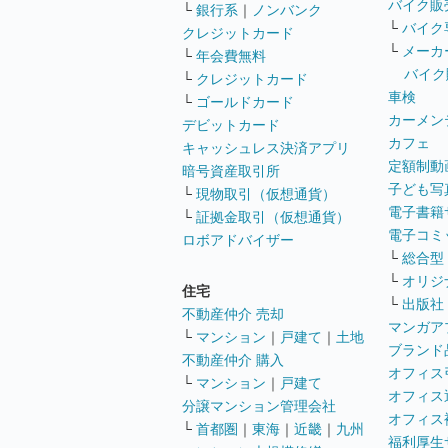
バイク販
└
銀行系
｜
ノンバンク
└
バイク
クレジットカード
└
メーカ
└
年会費無料
バイク
└
クレジットカード
車検
└
ゴールドカード
カーメン
デビットカード
カフェ
キャッシュレス決済アプリ
定額制動
暗号資産取引所
子ども写
└
現物取引（仮想通貨）
電子書籍
└
証拠金取引（仮想通貨）
電子コミ
ロボアドバイザー
└
総合型
└
オリジ
住宅
└
出版社
不動産仲介 売却
マンガア
└
マンション
｜
戸建て
｜
土地
ブランド
不動産仲介 購入
オフィス
└
マンション
｜
戸建て
オフィス
分譲マンション管理会社
オフィス
└
首都圏
｜
東海
｜
近畿
｜
九州
福利厚生