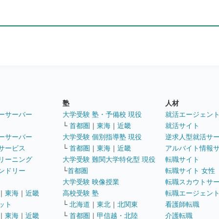
塾
人材
ーサーバー
大学受験 塾・予備校 現役
就活エージェン
└
首都圏
｜
東海
｜
近畿
就活サイト
ーサーバー
大学受験 個別指導塾 現役
逆求人型就活サ
サービス
└
首都圏
｜
東海
｜
近畿
アルバイト情報
リーニング
大学受験 難関大学特化型 現役
転職サイト
ンドリー
└
首都圏
転職サイト 女性
大学受験 映像授業
転職スカウトサ
｜
東海
｜
近畿
高校受験 塾
転職エージェン
ット
└
北海道
｜
東北
｜
北関東
看護師転職
｜
東海
｜
近畿
└
首都圏
｜
甲信越・北陸
介護転職