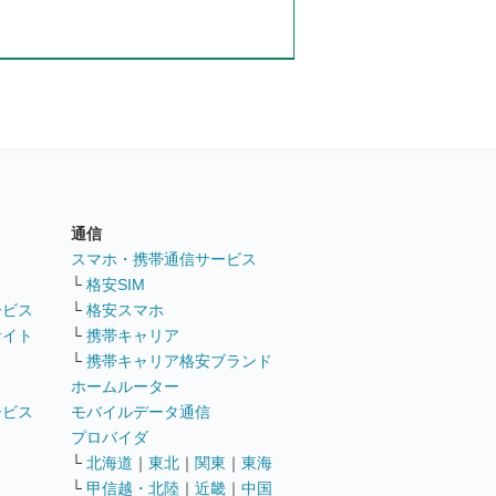
通信
ト
スマホ・携帯通信サービス
└
格安SIM
ービス
└
格安スマホ
サイト
└
携帯キャリア
└
携帯キャリア格安ブランド
ホームルーター
ービス
モバイルデータ通信
ト
プロバイダ
└
北海道
｜
東北
｜
関東
｜
東海
└
甲信越・北陸
｜
近畿
｜
中国