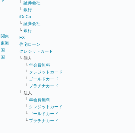
イト
└
証券会社
リ
└
銀行
iDeCo
└
証券会社
└
銀行
｜
関東
FX
｜
東海
住宅ローン
四国
クレジットカード
全国
└ 個人
ス
└
年会費無料
└
クレジットカード
└
ゴールドカード
└
プラチナカード
└ 法人
└
年会費無料
└
クレジットカード
└
ゴールドカード
└
プラチナカード