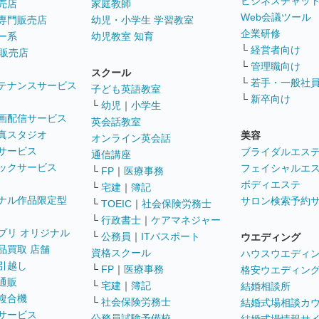
ビジネスチャッ
売店
家庭教師
Web会議ツール
専門販売店
幼児・小学生 学習教室
企業研修
ー系
幼児教室 知育
└
経営者向け
販売店
└
管理職向け
スクール
└
若手・一般社
テナンスサービス
子ども英語教室
└
新卒向け
└
幼児
｜
小学生
画配信サービス
英会話教室
真スタジオ
美容
オンライン英会話
サービス
ブライダルエス
通信講座
ックサービス
フェイシャルエ
└
FP
｜
医療事務
ボディエステ
└
宅建
｜
簿記
ナル作品限定型
サロン検索予約
└
TOEIC
｜
社会保険労務士
└
行政書士
｜
ケアマネジャー
プリ オリジナル
└
公務員
｜
ITパスポート
ウエディング
品買取 店舗
資格スクール
ハウスウエディ
引越し
└
FP
｜
医療事務
格安ウエディン
通販
└
宅建
｜
簿記
結婚相談所
複合機
└
社会保険労務士
結婚式場相談カ
サービス
公務員試験予備校