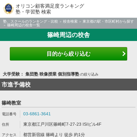
オリコン顧客満足度ランキング
塾・学習塾 検索
塾、スクールのランキング・比較
校舎検索
東京都の駅・市区町村から探す
篠崎周辺の校舎一覧
篠崎周辺の校舎
目的から絞り込む
大学受験： 集団塾 映像授業 個別指導塾
の絞り込み
市進予備校
篠崎教室
03-6861-3641
東京都江戸川区篠崎町7-27-23 ISIビル4F
都営新宿線 篠崎より 徒歩 約1分