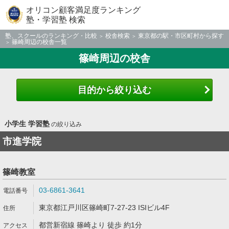
オリコン顧客満足度ランキング
塾・学習塾 検索
塾、スクールのランキング・比較
校舎検索
東京都の駅・市区町村から探す
篠崎周辺の校舎一覧
篠崎周辺の校舎
目的から絞り込む
小学生 学習塾
の絞り込み
市進学院
篠崎教室
03-6861-3641
東京都江戸川区篠崎町7-27-23 ISIビル4F
都営新宿線 篠崎より 徒歩 約1分