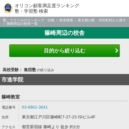
オリコン顧客満足度ランキング
塾・学習塾 検索
塾、スクールのランキング・比較
校舎検索
東京都の駅・市区町村から探す
篠崎周辺の校舎一覧
篠崎周辺の校舎
目的から絞り込む
高校受験： 集団塾
の絞り込み
市進学院
篠崎教室
03-6861-3641
東京都江戸川区篠崎町7-27-23 ISIビル4F
都営新宿線 篠崎より 徒歩 約1分