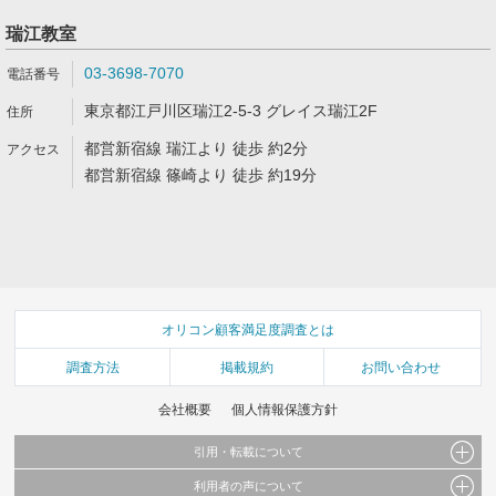
瑞江教室
03-3698-7070
東京都江戸川区瑞江2-5-3 グレイス瑞江2F
都営新宿線 瑞江より 徒歩 約2分
都営新宿線 篠崎より 徒歩 約19分
オリコン顧客満足度調査とは
調査方法
掲載規約
お問い合わせ
会社概要
個人情報保護方針
引用・転載について
利用者の声について
当サイトで公開されている情報（文字、写真、イラスト、画像データ等）及びこれらの配