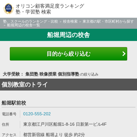
オリコン顧客満足度ランキング
塾・学習塾 検索
塾、スクールのランキング・比較
校舎検索
東京都の駅・市区町村から探す
船堀周辺の校舎一覧
船堀周辺の校舎
目的から絞り込む
大学受験： 集団塾 映像授業 個別指導塾
の絞り込み
個別教室のトライ
船堀駅前校
0120-555-202
東京都江戸川区船堀1-8-16 日新第一ビル4F
都営新宿線 船堀より 徒歩 約2分