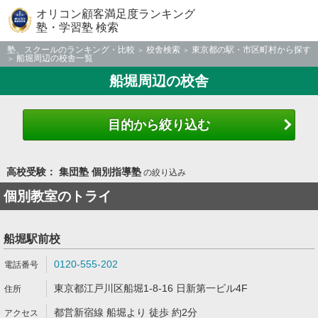
オリコン顧客満足度ランキング
塾・学習塾 検索
塾、スクールのランキング・比較
校舎検索
東京都の駅・市区町村から探す
船堀周辺の校舎一覧
船堀周辺の校舎
目的から絞り込む
高校受験： 集団塾 個別指導塾
の絞り込み
個別教室のトライ
船堀駅前校
0120-555-202
東京都江戸川区船堀1-8-16 日新第一ビル4F
都営新宿線 船堀より 徒歩 約2分