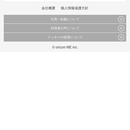
会社概要
個人情報保護方針
引用・転載について
利用者の声について
当サイトで公開されている情報（文字、写真、イラスト、画像データ等）及びこれらの配
置・編集および構造などについての著作権は株式会社oricon MEに帰属しております。
クッキーの使用について
当サイトに掲載している内容はすべてサービスの利用者が提出された見解・感想です。
これらの情報を権利者の許可なく無断転載・複製などの二次利用を行うことは固く禁じて
弊社が内容について正確性を含め一切保証するものではありません。
おります。
© oricon ME inc.
このサイトでは Cookie を使用して、ユーザーに合わせたコンテンツや広告の表示、ソー
弊社の見解・ 意見ではないことをご理解いただいた上でご覧ください。
シャル メディア機能の提供、広告の表示回数やクリック数の測定を行っています。
また、ユーザーによるサイトの利用状況についても情報を収集し、ソーシャル メディア
や広告配信、データ解析の各パートナーに提供しています。
各パートナーは、この情報とユーザーが各パートナーに提供した他の情報や、ユーザーが
各パートナーのサービスを使用したときに収集した他の情報を組み合わせて使用すること
があります。