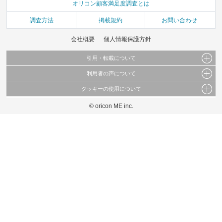
オリコン顧客満足度調査とは
調査方法
掲載規約
お問い合わせ
会社概要
個人情報保護方針
引用・転載について
利用者の声について
当サイトで公開されている情報（文字、写真、イラスト、画像データ等）及びこれらの配
置・編集および構造などについての著作権は株式会社oricon MEに帰属しております。
クッキーの使用について
当サイトに掲載している内容はすべてサービスの利用者が提出された見解・感想です。
これらの情報を権利者の許可なく無断転載・複製などの二次利用を行うことは固く禁じて
弊社が内容について正確性を含め一切保証するものではありません。
おります。
© oricon ME inc.
このサイトでは Cookie を使用して、ユーザーに合わせたコンテンツや広告の表示、ソー
弊社の見解・ 意見ではないことをご理解いただいた上でご覧ください。
シャル メディア機能の提供、広告の表示回数やクリック数の測定を行っています。
また、ユーザーによるサイトの利用状況についても情報を収集し、ソーシャル メディア
や広告配信、データ解析の各パートナーに提供しています。
各パートナーは、この情報とユーザーが各パートナーに提供した他の情報や、ユーザーが
各パートナーのサービスを使用したときに収集した他の情報を組み合わせて使用すること
があります。