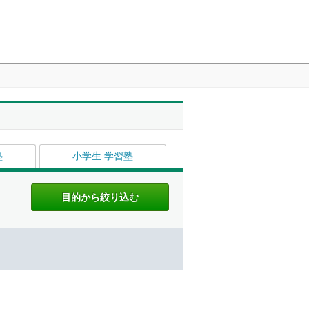
塾
小学生 学習塾