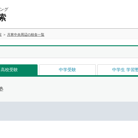
ング
索
索
月寒中央周辺の校舎一覧
高校受験
中学受験
中学生 学習
塾
イ