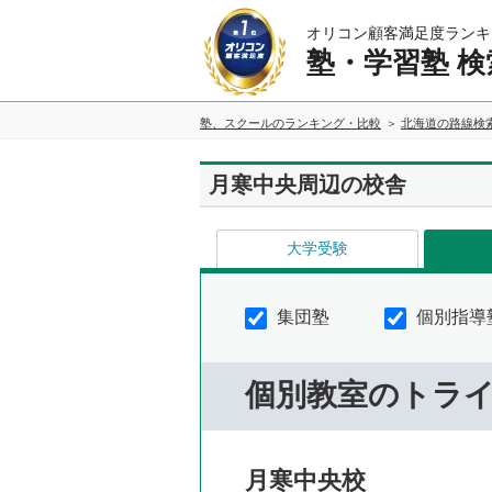
オリコン顧客満足度ランキ
塾・学習塾 検
塾、スクールのランキング・比較
北海道の路線検
月寒中央周辺の校舎
大学受験
集団塾
個別指導
個別教室のトラ
月寒中央校