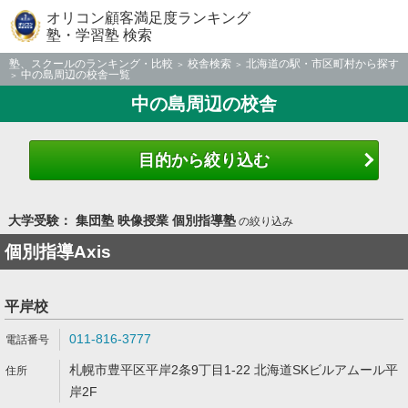
オリコン顧客満足度ランキング
塾・学習塾 検索
塾、スクールのランキング・比較
校舎検索
北海道の駅・市区町村から探す
中の島周辺の校舎一覧
中の島周辺の校舎
目的から絞り込む
大学受験： 集団塾 映像授業 個別指導塾
の絞り込み
個別指導Axis
平岸校
011-816-3777
札幌市豊平区平岸2条9丁目1-22 北海道SKビルアムール平
岸2F