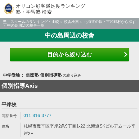
オリコン顧客満足度ランキング
塾・学習塾 検索
塾、スクールのランキング・比較
校舎検索
北海道の駅・市区町村から探す
中の島周辺の校舎一覧
中の島周辺の校舎
目的から絞り込む
中学受験： 集団塾 個別指導塾
の絞り込み
個別指導Axis
平岸校
011-816-3777
札幌市豊平区平岸2条9丁目1-22 北海道SKビルアムール平
岸2F