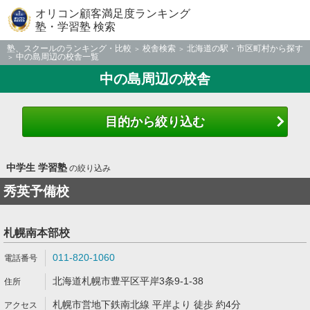
オリコン顧客満足度ランキング
塾・学習塾 検索
塾、スクールのランキング・比較
校舎検索
北海道の駅・市区町村から探す
中の島周辺の校舎一覧
中の島周辺の校舎
目的から絞り込む
中学生 学習塾
の絞り込み
秀英予備校
札幌南本部校
011-820-1060
北海道札幌市豊平区平岸3条9-1-38
札幌市営地下鉄南北線 平岸より 徒歩 約4分