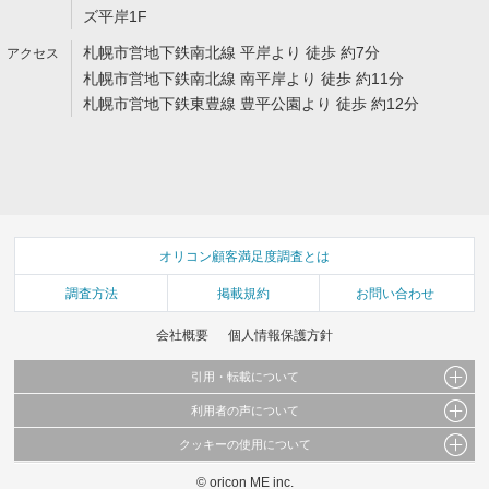
ズ平岸1F
札幌市営地下鉄南北線 平岸より 徒歩 約7分
札幌市営地下鉄南北線 南平岸より 徒歩 約11分
札幌市営地下鉄東豊線 豊平公園より 徒歩 約12分
オリコン顧客満足度調査とは
調査方法
掲載規約
お問い合わせ
会社概要
個人情報保護方針
引用・転載について
利用者の声について
当サイトで公開されている情報（文字、写真、イラスト、画像データ等）及びこれらの配
置・編集および構造などについての著作権は株式会社oricon MEに帰属しております。
クッキーの使用について
当サイトに掲載している内容はすべてサービスの利用者が提出された見解・感想です。
これらの情報を権利者の許可なく無断転載・複製などの二次利用を行うことは固く禁じて
弊社が内容について正確性を含め一切保証するものではありません。
おります。
© oricon ME inc.
このサイトでは Cookie を使用して、ユーザーに合わせたコンテンツや広告の表示、ソー
弊社の見解・ 意見ではないことをご理解いただいた上でご覧ください。