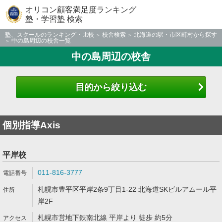
オリコン顧客満足度ランキング
塾・学習塾 検索
塾、スクールのランキング・比較
校舎検索
北海道の駅・市区町村から探す
中の島周辺の校舎一覧
中の島周辺の校舎
目的から絞り込む
個別指導Axis
平岸校
011-816-3777
札幌市豊平区平岸2条9丁目1-22 北海道SKビルアムール平
岸2F
札幌市営地下鉄南北線 平岸より 徒歩 約5分