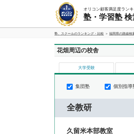
オリコン顧客満足度ランキ
塾・学習塾 検
塾、スクールのランキング・比較
福岡県の路線検
花畑周辺の校舎
大学受験
集団塾
個別指導
全教研
久留米本部教室