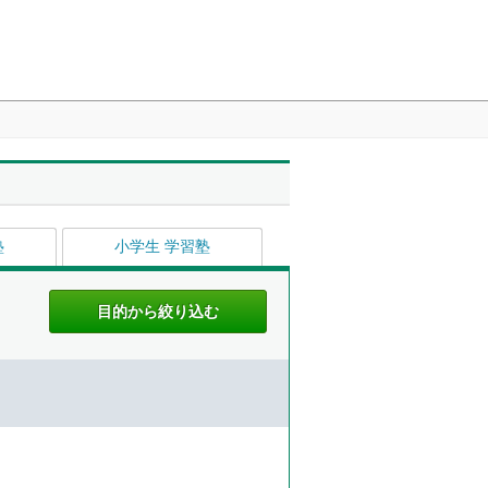
塾
小学生 学習塾