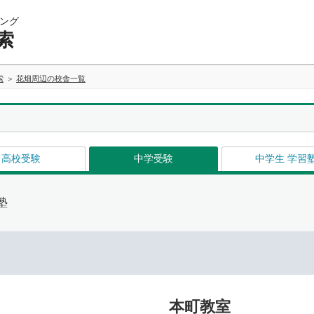
ング
索
索
花畑周辺の校舎一覧
高校受験
中学受験
中学生 学習
塾
本町教室