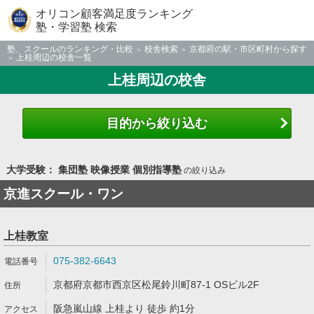
オリコン顧客満足度ランキング
塾・学習塾 検索
塾、スクールのランキング・比較
校舎検索
京都府の駅・市区町村から探す
上桂周辺の校舎一覧
上桂周辺の校舎
目的から絞り込む
大学受験： 集団塾 映像授業 個別指導塾
の絞り込み
京進スクール・ワン
上桂教室
075-382-6643
京都府京都市西京区松尾鈴川町87-1 OSビル2F
阪急嵐山線 上桂より 徒歩 約1分