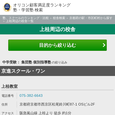
オリコン顧客満足度ランキング
塾・学習塾 検索
塾、スクールのランキング・比較
校舎検索
京都府の駅・市区町村から探す
上桂周辺の校舎一覧
上桂周辺の校舎
目的から絞り込む
中学受験： 集団塾 個別指導塾
の絞り込み
京進スクール・ワン
上桂教室
075-382-6643
京都府京都市西京区松尾鈴川町87-1 OSビル2F
阪急嵐山線 上桂より 徒歩 約1分