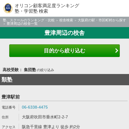
オリコン顧客満足度ランキング
塾・学習塾 検索
塾、スクールのランキング・比較
校舎検索
大阪府の駅・市区町村から探す
豊津周辺の校舎一覧
豊津周辺の校舎
目的から絞り込む
高校受験： 集団塾
の絞り込み
類塾
豊津駅前
06-6338-4475
大阪府吹田市垂水町2-2-7
阪急千里線 豊津より 徒歩 約2分