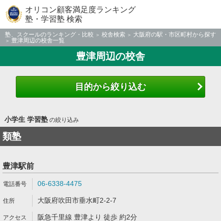
オリコン顧客満足度ランキング
塾・学習塾 検索
塾、スクールのランキング・比較
校舎検索
大阪府の駅・市区町村から探す
豊津周辺の校舎一覧
豊津周辺の校舎
目的から絞り込む
小学生 学習塾
の絞り込み
類塾
豊津駅前
06-6338-4475
大阪府吹田市垂水町2-2-7
阪急千里線 豊津より 徒歩 約2分