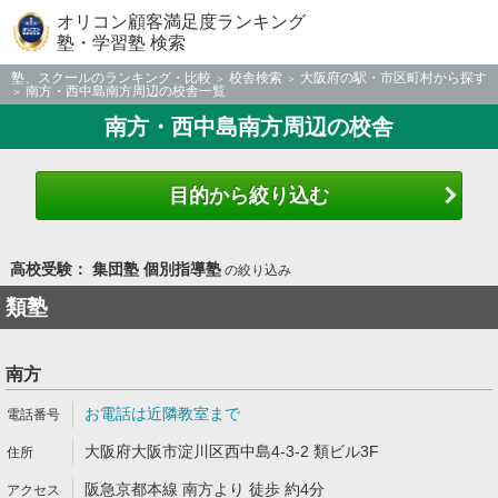
オリコン顧客満足度ランキング
塾・学習塾 検索
塾、スクールのランキング・比較
校舎検索
大阪府の駅・市区町村から探す
南方・西中島南方周辺の校舎一覧
南方・西中島南方周辺の校舎
目的から絞り込む
高校受験： 集団塾 個別指導塾
の絞り込み
類塾
南方
お電話は近隣教室まで
大阪府大阪市淀川区西中島4-3-2 類ビル3F
阪急京都本線 南方より 徒歩 約4分