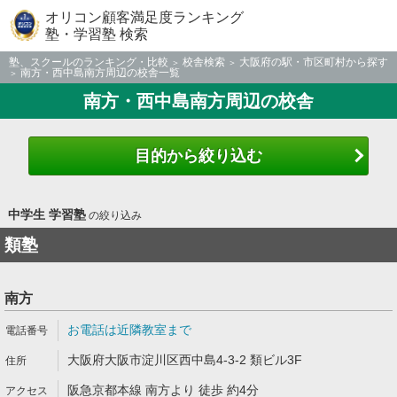
オリコン顧客満足度ランキング
塾・学習塾 検索
塾、スクールのランキング・比較
校舎検索
大阪府の駅・市区町村から探す
南方・西中島南方周辺の校舎一覧
南方・西中島南方周辺の校舎
目的から絞り込む
中学生 学習塾
の絞り込み
類塾
南方
お電話は近隣教室まで
大阪府大阪市淀川区西中島4-3-2 類ビル3F
阪急京都本線 南方より 徒歩 約4分