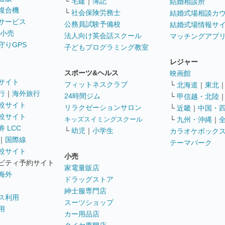
└
宅建
｜
簿記
結婚相談所
複合機
└
社会保険労務士
結婚式場相談カ
サービス
公務員試験予備校
結婚式場情報サ
 小売
法人向け英会話スクール
マッチングアプ
守りGPS
子どもプログラミング教室
レジャー
スポーツ&ヘルス
映画館
サイト
フィットネスクラブ
└
北海道
｜
東北
行
｜
海外旅行
24時間ジム
└
甲信越・北陸
較サイト
リラクゼーションサロン
└
近畿
｜
中国・
較サイト
キッズスイミングスクール
└
九州・沖縄
｜
 LCC
└
幼児
｜
小学生
カラオケボック
｜
国際線
テーマパーク
較サイト
小売
ビティ予約サイト
家電量販店
海外
ドラッグストア
紳士服専門店
ス利用
スーツショップ
用
カー用品店