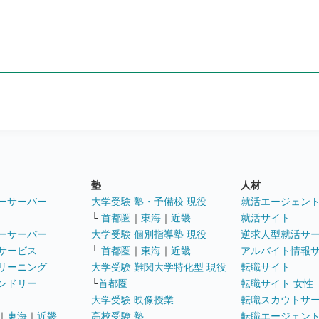
塾
人材
ーサーバー
大学受験 塾・予備校 現役
就活エージェン
└
首都圏
｜
東海
｜
近畿
就活サイト
ーサーバー
大学受験 個別指導塾 現役
逆求人型就活サ
サービス
└
首都圏
｜
東海
｜
近畿
アルバイト情報
リーニング
大学受験 難関大学特化型 現役
転職サイト
ンドリー
└
首都圏
転職サイト 女性
大学受験 映像授業
転職スカウトサ
｜
東海
｜
近畿
高校受験 塾
転職エージェン