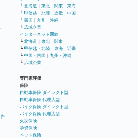
└
北海道
｜
東北
｜
関東
｜
東海
└
甲信越・北陸
｜
近畿
｜
中国
└
四国
｜
九州・沖縄
職
└
広域企業
インターネット回線
遣
└
北海道
｜
東北
｜
関東
└
甲信越・北陸
｜
東海
｜
近畿
ス
└
中国・四国
｜
九州・沖縄
└
広域企業
専門家評価
ト
保険
自動車保険 ダイレクト型
自動車保険 代理店型
バイク保険 ダイレクト型
バイク保険 代理店型
広告
火災保険
学資保険
ペット保険