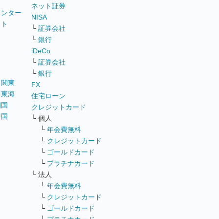
ネット証券
ウンター
NISA
イト
└
証券会社
リ
└
銀行
iDeCo
└
証券会社
└
銀行
｜
関東
FX
｜
東海
住宅ローン
四国
クレジットカード
全国
└ 個人
ス
└
年会費無料
└
クレジットカード
└
ゴールドカード
└
プラチナカード
└ 法人
└
年会費無料
└
クレジットカード
└
ゴールドカード