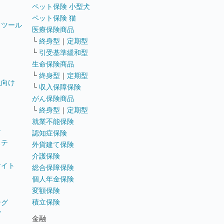
ペット保険 小型犬
ペット保険 猫
トツール
医療保険商品
└
終身型
｜
定期型
└
引受基準緩和型
生命保険商品
└
終身型
｜
定期型
員向け
└
収入保障保険
がん保険商品
└
終身型
｜
定期型
就業不能保険
テ
認知症保険
ステ
外貨建て保険
介護保険
サイト
総合保障保険
個人年金保険
変額保険
積立保険
ング
グ
金融