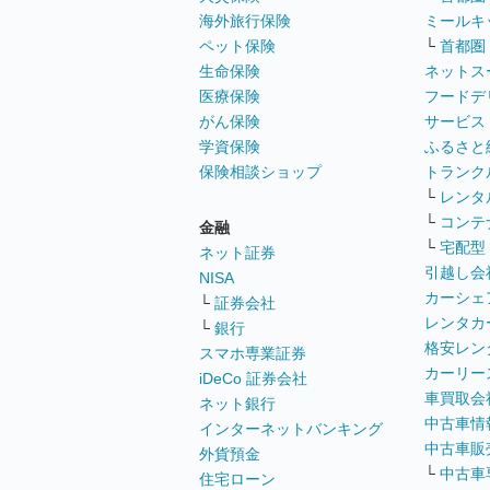
海外旅行保険
ミールキ
ペット保険
└
首都圏
生命保険
ネットス
医療保険
フードデ
がん保険
サービス
学資保険
ふるさと
保険相談ショップ
トランク
└
レンタ
└
コンテ
金融
└
宅配型
ネット証券
引越し会
NISA
カーシェ
└
証券会社
レンタカ
└
銀行
格安レン
スマホ専業証券
カーリー
iDeCo 証券会社
車買取会
ネット銀行
中古車情
インターネットバンキング
中古車販
外貨預金
└
中古車
住宅ローン