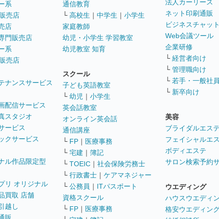
法人カーリース
ー系
通信教育
ネット印刷通販
販売店
└
高校生
｜
中学生
｜
小学生
ビジネスチャッ
売店
家庭教師
Web会議ツール
専門販売店
幼児・小学生 学習教室
企業研修
ー系
幼児教室 知育
└
経営者向け
販売店
└
管理職向け
スクール
└
若手・一般社
テナンスサービス
子ども英語教室
└
新卒向け
└
幼児
｜
小学生
画配信サービス
英会話教室
真スタジオ
美容
オンライン英会話
サービス
ブライダルエス
通信講座
ックサービス
フェイシャルエ
└
FP
｜
医療事務
ボディエステ
└
宅建
｜
簿記
ナル作品限定型
サロン検索予約
└
TOEIC
｜
社会保険労務士
└
行政書士
｜
ケアマネジャー
プリ オリジナル
└
公務員
｜
ITパスポート
ウエディング
品買取 店舗
資格スクール
ハウスウエディ
引越し
└
FP
｜
医療事務
格安ウエディン
通販