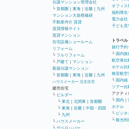
分譲マンション管理会社
オフィス
└
首都圏
｜
東海
｜
近畿
｜
九州
福利厚生
マンション大規模修繕
電力会社
不動産仲介 賃貸
子ども見
賃貸情報サイト
賃貸マンション
トラベル
住宅設備ショールーム
旅行予約
リフォーム
└
国内旅
└
フルリフォーム
航空券比
└
戸建て
｜
マンション
ホテル比
新築分譲マンション
格安航空券
└
首都圏
｜
東海
｜
近畿
｜
九州
└
国内線
ハウスメーカー 注文住宅
ツアー比
建売住宅
アクティ
└
ビルダー
└
国内
｜
└
東北
｜
北関東
｜
首都圏
ホテル
└
東海
｜
近畿
｜
中国・四国
└
ビジネ
└
九州
└
観光利
└
ハウスメーカー
└
デベロッパー