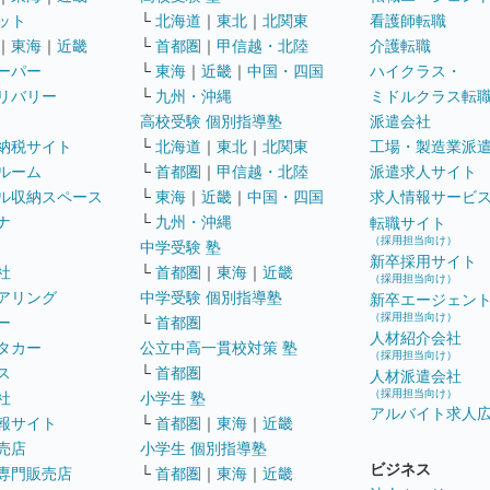
ット
└
北海道
｜
東北
｜
北関東
看護師転職
｜
東海
｜
近畿
└
首都圏
｜
甲信越・北陸
介護転職
ーパー
└
東海
｜
近畿
｜
中国・四国
ハイクラス・
リバリー
└
九州・沖縄
ミドルクラス転
高校受験 個別指導塾
派遣会社
納税サイト
└
北海道
｜
東北
｜
北関東
工場・製造業派
ルーム
└
首都圏
｜
甲信越・北陸
派遣求人サイト
ル収納スペース
└
東海
｜
近畿
｜
中国・四国
求人情報サービ
ナ
└
九州・沖縄
転職サイト
（採用担当向け）
中学受験 塾
新卒採用サイト
社
└
首都圏
｜
東海
｜
近畿
（採用担当向け）
アリング
中学受験 個別指導塾
新卒エージェン
（採用担当向け）
ー
└
首都圏
人材紹介会社
タカー
公立中高一貫校対策 塾
（採用担当向け）
ス
└
首都圏
人材派遣会社
（採用担当向け）
社
小学生 塾
アルバイト求人
報サイト
└
首都圏
｜
東海
｜
近畿
売店
小学生 個別指導塾
ビジネス
専門販売店
└
首都圏
｜
東海
｜
近畿