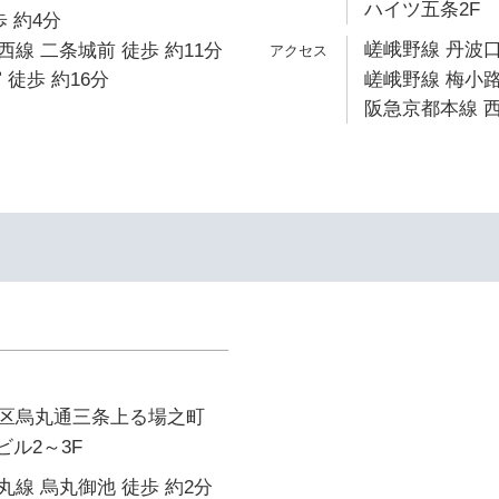
ハイツ五条2F
 約4分
嵯峨野線 丹波口
線 二条城前 徒歩 約11分
 徒歩 約16分
嵯峨野線 梅小路
阪急京都本線 西
区烏丸通三条上る場之町
ビル2～3F
線 烏丸御池 徒歩 約2分