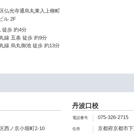
区仏光寺通烏丸東入上柳町
ビル 2F
 徒歩 約4分
線 五条 徒歩 約9分
線 烏丸御池 徒歩 約13分
丹波口校
075-326-2715
西ノ京小堀町2-10
京都府京都市下