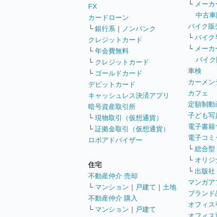
└
メーカ
FX
中古車
カードローン
バイク販
└
銀行系
｜
ノンバンク
└
バイク
クレジットカード
└
メーカ
└
年会費無料
バイク
└
クレジットカード
車検
└
ゴールドカード
カーメン
デビットカード
カフェ
キャッシュレス決済アプリ
定額制動
暗号資産取引所
子ども写
└
現物取引（仮想通貨）
電子書籍
└
証拠金取引（仮想通貨）
電子コミ
ロボアドバイザー
└
総合型
└
オリジ
住宅
└
出版社
不動産仲介 売却
マンガア
└
マンション
｜
戸建て
｜
土地
ブランド
不動産仲介 購入
オフィス
└
マンション
｜
戸建て
オフィス