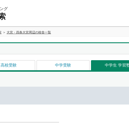
ング
索
索
大宮・四条大宮周辺の校舎一覧
高校受験
中学受験
中学生 学習