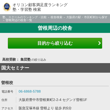
オリコン顧客満足度ランキング
塾・学習塾 検索
塾、スクールのランキング・比較
校舎検索
大阪府の駅・市区町村から探す
曽根周辺の校舎一覧
曽根周辺の校舎
目的から絞り込む
高校受験： 集団塾
の絞り込み
国大セミナー
曽根校
06-6868-5788
大阪府豊中市曽根東町2-2-4 セグンド曽根1F
阪急宝塚本線 曽根より 徒歩 約5分