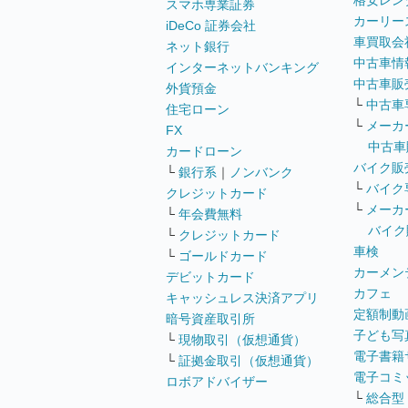
格安レン
スマホ専業証券
カーリー
iDeCo 証券会社
車買取会
ネット銀行
中古車情
インターネットバンキング
中古車販
外貨預金
└
中古車
住宅ローン
└
メーカ
FX
中古車
カードローン
バイク販
└
銀行系
｜
ノンバンク
└
バイク
クレジットカード
└
メーカ
└
年会費無料
バイク
└
クレジットカード
車検
└
ゴールドカード
カーメン
デビットカード
カフェ
キャッシュレス決済アプリ
定額制動
暗号資産取引所
子ども写
└
現物取引（仮想通貨）
電子書籍
└
証拠金取引（仮想通貨）
電子コミ
ロボアドバイザー
└
総合型