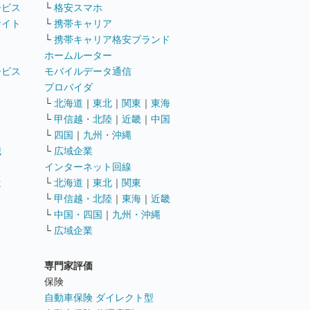
ービス
└
格安スマホ
サイト
└
携帯キャリア
└
携帯キャリア格安ブランド
ホームルーター
ービス
モバイルデータ通信
ト
プロバイダ
└
北海道
｜
東北
｜
関東
｜
東海
└
甲信越・北陸
｜
近畿
｜
中国
└
四国
｜
九州・沖縄
職
└
広域企業
インターネット回線
遣
└
北海道
｜
東北
｜
関東
└
甲信越・北陸
｜
東海
｜
近畿
ス
└
中国・四国
｜
九州・沖縄
└
広域企業
専門家評価
ト
保険
自動車保険 ダイレクト型