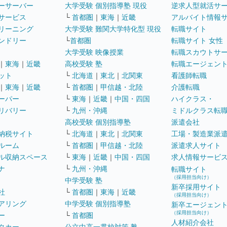
ーサーバー
大学受験 個別指導塾 現役
逆求人型就活サ
サービス
└
首都圏
｜
東海
｜
近畿
アルバイト情報
リーニング
大学受験 難関大学特化型 現役
転職サイト
ンドリー
└
首都圏
転職サイト 女性
大学受験 映像授業
転職スカウトサ
｜
東海
｜
近畿
高校受験 塾
転職エージェン
ット
└
北海道
｜
東北
｜
北関東
看護師転職
｜
東海
｜
近畿
└
首都圏
｜
甲信越・北陸
介護転職
ーパー
└
東海
｜
近畿
｜
中国・四国
ハイクラス・
リバリー
└
九州・沖縄
ミドルクラス転
高校受験 個別指導塾
派遣会社
納税サイト
└
北海道
｜
東北
｜
北関東
工場・製造業派
ルーム
└
首都圏
｜
甲信越・北陸
派遣求人サイト
ル収納スペース
└
東海
｜
近畿
｜
中国・四国
求人情報サービ
ナ
└
九州・沖縄
転職サイト
（採用担当向け）
中学受験 塾
新卒採用サイト
社
└
首都圏
｜
東海
｜
近畿
（採用担当向け）
アリング
中学受験 個別指導塾
新卒エージェン
（採用担当向け）
ー
└
首都圏
人材紹介会社