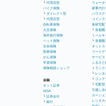
└
代理店型
ウォータ
バイク保険
家事代行
└
ダイレクト型
ハウスク
└
代理店型
コインラ
自転車保険
食材宅配
火災保険
└
首都圏
海外旅行保険
ミールキ
ペット保険
└
首都圏
生命保険
ネットス
医療保険
フードデ
がん保険
サービス
学資保険
ふるさと
保険相談ショップ
トランク
└
レンタ
└
コンテ
金融
└
宅配型
ネット証券
引越し会
NISA
カーシェ
└
証券会社
レンタカ
└
銀行