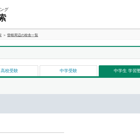
ング
索
索
曽根周辺の校舎一覧
高校受験
中学受験
中学生 学習