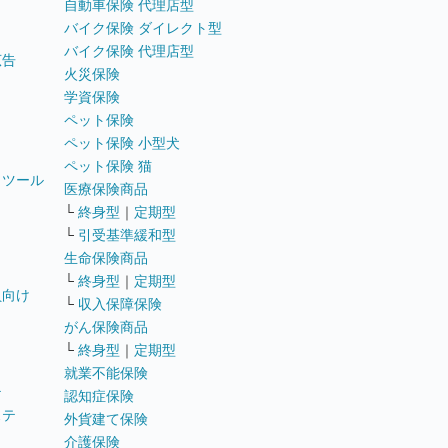
自動車保険 代理店型
バイク保険 ダイレクト型
バイク保険 代理店型
広告
火災保険
学資保険
ペット保険
ペット保険 小型犬
ペット保険 猫
トツール
医療保険商品
└
終身型
｜
定期型
└
引受基準緩和型
生命保険商品
└
終身型
｜
定期型
員向け
└
収入保障保険
がん保険商品
└
終身型
｜
定期型
就業不能保険
テ
認知症保険
ステ
外貨建て保険
介護保険