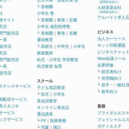
タカー
公立中高一貫校対策 塾
（採用担当向け）
ス
└
首都圏
人材派遣会社
（採用担当向け）
社
小学生 塾
アルバイト求人
報サイト
└
首都圏
｜
東海
｜
近畿
売店
小学生 個別指導塾
ビジネス
専門販売店
└
首都圏
｜
東海
｜
近畿
法人カーリース
ー系
通信教育
ネット印刷通販
販売店
└
高校生
｜
中学生
｜
小学生
ビジネスチャッ
売店
家庭教師
Web会議ツール
専門販売店
幼児・小学生 学習教室
企業研修
ー系
幼児教室 知育
└
経営者向け
販売店
└
管理職向け
スクール
└
若手・一般社
テナンスサービス
子ども英語教室
└
新卒向け
└
幼児
｜
小学生
画配信サービス
英会話教室
真スタジオ
美容
オンライン英会話
サービス
ブライダルエス
通信講座
ックサービス
フェイシャルエ
└
FP
｜
医療事務
ボディエステ
└
宅建
｜
簿記