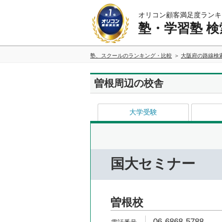
オリコン顧客満足度ランキ
塾・学習塾 検
塾、スクールのランキング・比較
大阪府の路線検
曽根周辺の校舎
大学受験
国大セミナー
曽根校
06-6868-5788