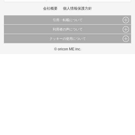
会社概要
個人情報保護方針
引用・転載について
利用者の声について
当サイトで公開されている情報（文字、写真、イラスト、画像データ等）及びこれらの配
置・編集および構造などについての著作権は株式会社oricon MEに帰属しております。
クッキーの使用について
当サイトに掲載している内容はすべてサービスの利用者が提出された見解・感想です。
これらの情報を権利者の許可なく無断転載・複製などの二次利用を行うことは固く禁じて
弊社が内容について正確性を含め一切保証するものではありません。
おります。
© oricon ME inc.
このサイトでは Cookie を使用して、ユーザーに合わせたコンテンツや広告の表示、ソー
弊社の見解・ 意見ではないことをご理解いただいた上でご覧ください。
シャル メディア機能の提供、広告の表示回数やクリック数の測定を行っています。
また、ユーザーによるサイトの利用状況についても情報を収集し、ソーシャル メディア
や広告配信、データ解析の各パートナーに提供しています。
各パートナーは、この情報とユーザーが各パートナーに提供した他の情報や、ユーザーが
各パートナーのサービスを使用したときに収集した他の情報を組み合わせて使用すること
があります。