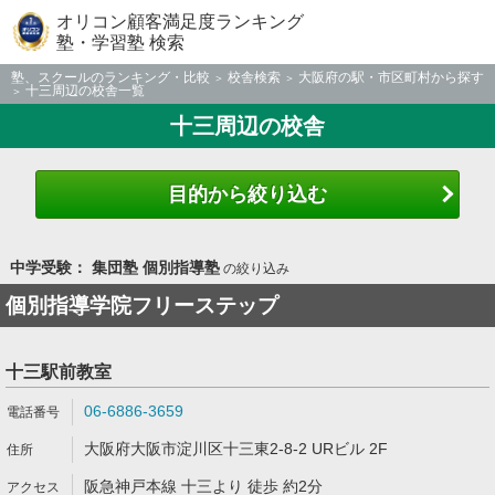
オリコン顧客満足度ランキング
塾・学習塾 検索
塾、スクールのランキング・比較
校舎検索
大阪府の駅・市区町村から探す
十三周辺の校舎一覧
十三周辺の校舎
目的から絞り込む
中学受験： 集団塾 個別指導塾
の絞り込み
個別指導学院フリーステップ
十三駅前教室
06-6886-3659
大阪府大阪市淀川区十三東2-8-2 URビル 2F
阪急神戸本線 十三より 徒歩 約2分