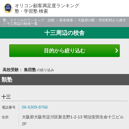
オリコン顧客満足度ランキング
塾・学習塾 検索
塾、スクールのランキング・比較
校舎検索
大阪府の駅・市区町村から探す
十三周辺の校舎一覧
十三周辺の校舎
目的から絞り込む
高校受験： 集団塾
の絞り込み
類塾
十三
06-6309-8766
大阪府大阪市淀川区新北野1-2-13 明治安田生命十三ビル
2F