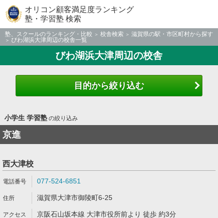
オリコン顧客満足度ランキング
塾・学習塾 検索
塾、スクールのランキング・比較
校舎検索
滋賀県の駅・市区町村から探す
びわ湖浜大津周辺の校舎一覧
びわ湖浜大津周辺の校舎
目的から絞り込む
小学生 学習塾
の絞り込み
京進
西大津校
077-524-6851
滋賀県大津市御陵町6-25
京阪石山坂本線 大津市役所前より 徒歩 約3分