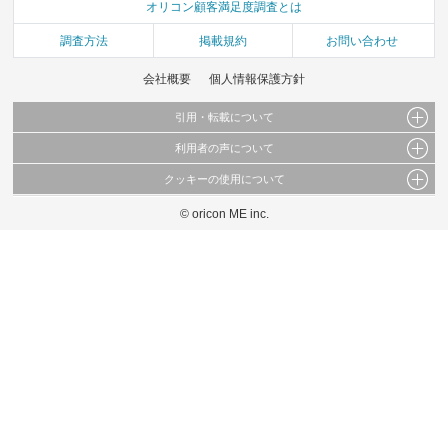
オリコン顧客満足度調査とは
調査方法
掲載規約
お問い合わせ
会社概要
個人情報保護方針
引用・転載について
利用者の声について
当サイトで公開されている情報（文字、写真、イラスト、画像データ等）及びこれらの配
置・編集および構造などについての著作権は株式会社oricon MEに帰属しております。
クッキーの使用について
当サイトに掲載している内容はすべてサービスの利用者が提出された見解・感想です。
これらの情報を権利者の許可なく無断転載・複製などの二次利用を行うことは固く禁じて
弊社が内容について正確性を含め一切保証するものではありません。
おります。
© oricon ME inc.
このサイトでは Cookie を使用して、ユーザーに合わせたコンテンツや広告の表示、ソー
弊社の見解・ 意見ではないことをご理解いただいた上でご覧ください。
シャル メディア機能の提供、広告の表示回数やクリック数の測定を行っています。
また、ユーザーによるサイトの利用状況についても情報を収集し、ソーシャル メディア
や広告配信、データ解析の各パートナーに提供しています。
各パートナーは、この情報とユーザーが各パートナーに提供した他の情報や、ユーザーが
各パートナーのサービスを使用したときに収集した他の情報を組み合わせて使用すること
があります。