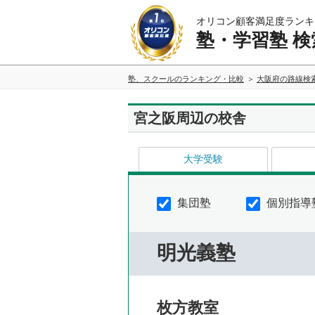
オリコン顧客満足度ランキ
塾・学習塾 検
塾、スクールのランキング・比較
大阪府の路線検
宮之阪周辺の校舎
大学受験
集団塾
個別指導
明光義塾
枚方教室