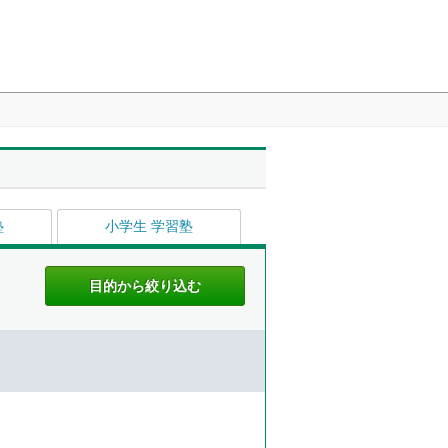
塾
小学生 学習塾