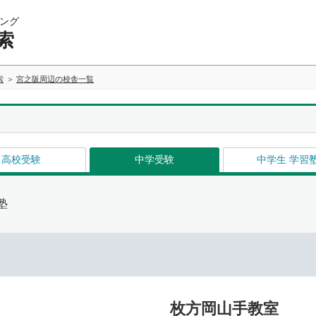
ング
索
索
宮之阪周辺の校舎一覧
高校受験
中学受験
中学生 学習
塾
枚方岡山手教室