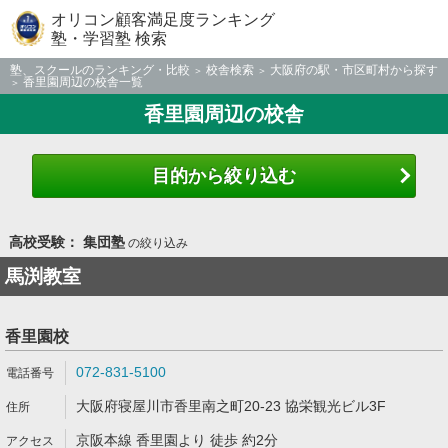
オリコン顧客満足度ランキング
塾・学習塾 検索
塾、スクールのランキング・比較
校舎検索
大阪府の駅・市区町村から探す
香里園周辺の校舎一覧
香里園周辺の校舎
目的から絞り込む
高校受験： 集団塾
の絞り込み
馬渕教室
香里園校
072-831-5100
大阪府寝屋川市香里南之町20-23 協栄観光ビル3F
京阪本線 香里園より 徒歩 約2分