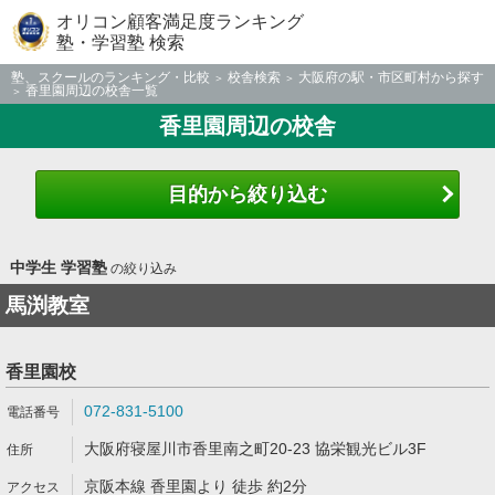
オリコン顧客満足度ランキング
塾・学習塾 検索
塾、スクールのランキング・比較
校舎検索
大阪府の駅・市区町村から探す
香里園周辺の校舎一覧
香里園周辺の校舎
目的から絞り込む
中学生 学習塾
の絞り込み
馬渕教室
香里園校
072-831-5100
大阪府寝屋川市香里南之町20-23 協栄観光ビル3F
京阪本線 香里園より 徒歩 約2分