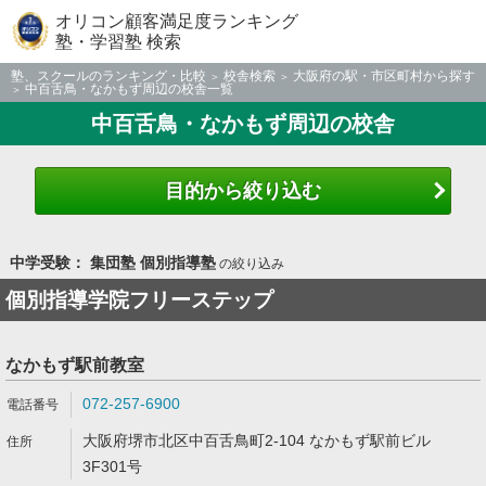
オリコン顧客満足度ランキング
塾・学習塾 検索
塾、スクールのランキング・比較
校舎検索
大阪府の駅・市区町村から探す
中百舌鳥・なかもず周辺の校舎一覧
中百舌鳥・なかもず周辺の校舎
目的から絞り込む
中学受験： 集団塾 個別指導塾
の絞り込み
個別指導学院フリーステップ
なかもず駅前教室
072-257-6900
大阪府堺市北区中百舌鳥町2-104 なかもず駅前ビル
3F301号