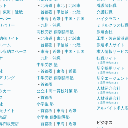
ット
└
北海道
｜
東北
｜
北関東
看護師転職
｜
東海
｜
近畿
└
首都圏
｜
甲信越・北陸
介護転職
ーパー
└
東海
｜
近畿
｜
中国・四国
ハイクラス・
リバリー
└
九州・沖縄
ミドルクラス転
高校受験 個別指導塾
派遣会社
納税サイト
└
北海道
｜
東北
｜
北関東
工場・製造業派
ルーム
└
首都圏
｜
甲信越・北陸
派遣求人サイト
ル収納スペース
└
東海
｜
近畿
｜
中国・四国
求人情報サービ
ナ
└
九州・沖縄
転職サイト
（採用担当向け）
中学受験 塾
新卒採用サイト
社
└
首都圏
｜
東海
｜
近畿
（採用担当向け）
アリング
中学受験 個別指導塾
新卒エージェン
（採用担当向け）
ー
└
首都圏
人材紹介会社
タカー
公立中高一貫校対策 塾
（採用担当向け）
ス
└
首都圏
人材派遣会社
（採用担当向け）
社
小学生 塾
アルバイト求人
報サイト
└
首都圏
｜
東海
｜
近畿
売店
小学生 個別指導塾
ビジネス
専門販売店
└
首都圏
｜
東海
｜
近畿