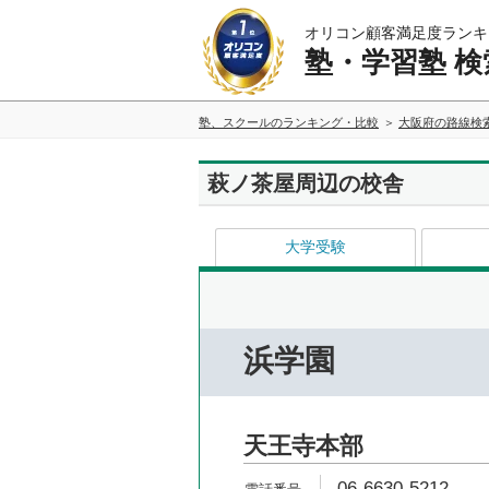
オリコン顧客満足度ランキ
塾・学習塾 検
塾、スクールのランキング・比較
大阪府の路線検
萩ノ茶屋周辺の校舎
大学受験
浜学園
天王寺本部
06-6630-5212