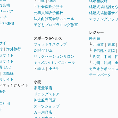
└
宅建
｜
簿記
結婚相談所
複合機
└
社会保険労務士
結婚式場相談カ
サービス
公務員試験予備校
結婚式場情報サ
 小売
法人向け英会話スクール
マッチングアプ
守りGPS
子どもプログラミング教室
レジャー
スポーツ&ヘルス
映画館
サイト
フィットネスクラブ
└
北海道
｜
東北
行
｜
海外旅行
24時間ジム
└
甲信越・北陸
較サイト
リラクゼーションサロン
└
近畿
｜
中国・
較サイト
キッズスイミングスクール
└
九州・沖縄
｜
 LCC
└
幼児
｜
小学生
カラオケボック
｜
国際線
テーマパーク
較サイト
小売
ビティ予約サイト
家電量販店
海外
ドラッグストア
紳士服専門店
ス利用
スーツショップ
用
カー用品店