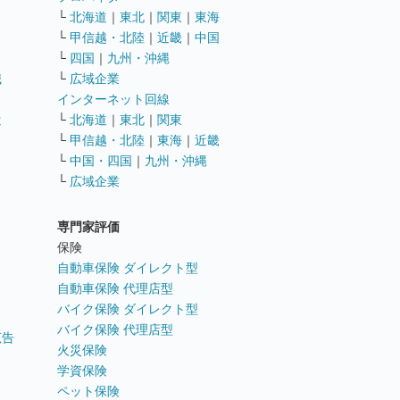
└
北海道
｜
東北
｜
関東
｜
東海
└
甲信越・北陸
｜
近畿
｜
中国
└
四国
｜
九州・沖縄
職
└
広域企業
インターネット回線
遣
└
北海道
｜
東北
｜
関東
└
甲信越・北陸
｜
東海
｜
近畿
ス
└
中国・四国
｜
九州・沖縄
└
広域企業
専門家評価
ト
保険
自動車保険 ダイレクト型
自動車保険 代理店型
バイク保険 ダイレクト型
バイク保険 代理店型
広告
火災保険
学資保険
ペット保険