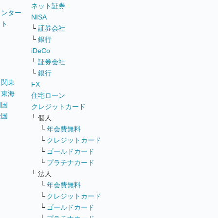
ネット証券
ウンター
NISA
イト
└
証券会社
リ
└
銀行
iDeCo
└
証券会社
└
銀行
｜
関東
FX
｜
東海
住宅ローン
四国
クレジットカード
全国
└ 個人
ス
└
年会費無料
└
クレジットカード
└
ゴールドカード
└
プラチナカード
└ 法人
└
年会費無料
└
クレジットカード
└
ゴールドカード