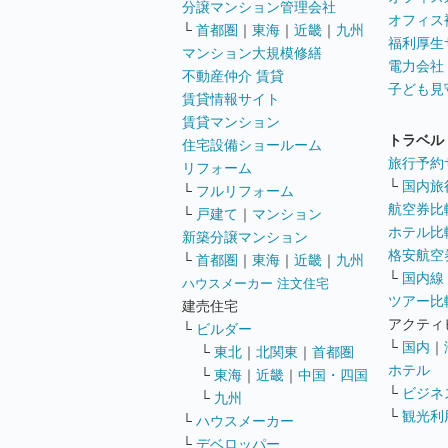
分譲マンション管理会社
オフィス
└
首都圏
｜
東海
｜
近畿
｜
九州
福利厚生
マンション大規模修繕
電力会社
不動産仲介 賃貸
子ども見
賃貸情報サイト
賃貸マンション
トラベル
住宅設備ショールーム
旅行予約
リフォーム
└
国内旅
└
フルリフォーム
航空券比
└
戸建て
｜
マンション
ホテル比
新築分譲マンション
格安航空券
└
首都圏
｜
東海
｜
近畿
｜
九州
└
国内線
ハウスメーカー 注文住宅
ツアー比
建売住宅
アクティ
└
ビルダー
└
国内
｜
└
東北
｜
北関東
｜
首都圏
ホテル
└
東海
｜
近畿
｜
中国・四国
└
ビジネ
└
九州
└
観光利
└
ハウスメーカー
└
デベロッパー