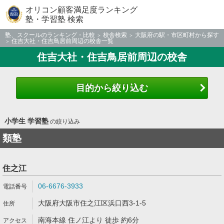
オリコン顧客満足度ランキング
塾・学習塾 検索
塾、スクールのランキング・比較
校舎検索
大阪府の駅・市区町村から探す
住吉大社・住吉鳥居前周辺の校舎一覧
住吉大社・住吉鳥居前周辺の校舎
目的から絞り込む
小学生 学習塾
の絞り込み
類塾
住之江
06-6676-3933
大阪府大阪市住之江区浜口西3-1-5
南海本線 住ノ江より 徒歩 約6分