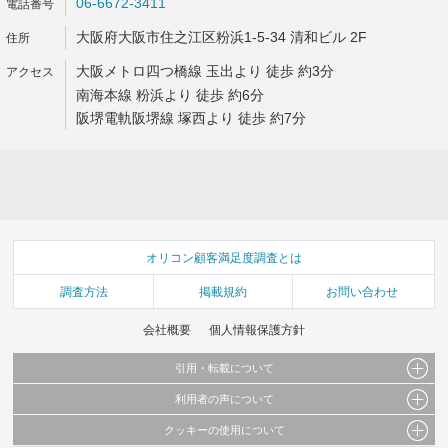
06-6672-3411
大阪府大阪市住之江区粉浜1-5-34 清和ビル 2F
大阪メトロ四つ橋線 玉出より 徒歩 約3分
南海本線 粉浜より 徒歩 約6分
阪堺電軌阪堺線 塚西より 徒歩 約7分
オリコン顧客満足度調査とは
調査方法
掲載規約
お問い合わせ
会社概要
個人情報保護方針
引用・転載について
利用者の声について
当サイトで公開されている情報（文字、写真、イラスト、画像データ等）及びこれらの配
置・編集および構造などについての著作権は株式会社oricon MEに帰属しております。
クッキーの使用について
当サイトに掲載している内容はすべてサービスの利用者が提出された見解・感想です。
これらの情報を権利者の許可なく無断転載・複製などの二次利用を行うことは固く禁じて