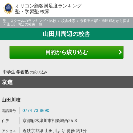
オリコン顧客満足度ランキング
塾・学習塾 検索
塾、スクールのランキング・比較
校舎検索
奈良県の駅・市区町村から探す
山田川周辺の校舎一覧
山田川周辺の校舎
目的から絞り込む
中学生 学習塾
の絞り込み
京進
山田川校
0774-73-8690
京都府木津川市相楽城西25-3
近鉄京都線 山田川より 徒歩 約1分