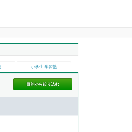
塾
小学生 学習塾