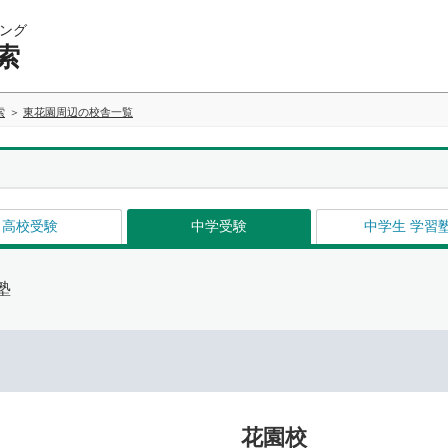
ング
索
索
東花園周辺の校舎一覧
高校受験
中学受験
中学生 学習
塾
花園校