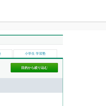
塾
小学生 学習塾