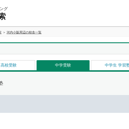
ング
索
索
河内小阪周辺の校舎一覧
高校受験
中学受験
中学生 学習
塾