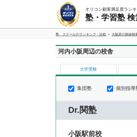
オリコン顧客満足度ランキ
塾・学習塾 検
塾、スクールのランキング・比較
大阪府の路線検
河内小阪周辺の校舎
大学受験
集団塾
個別指導
Dr.関塾
小阪駅前校