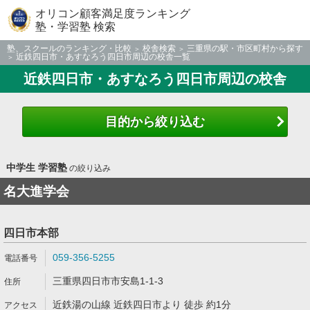
オリコン顧客満足度ランキング
塾・学習塾 検索
塾、スクールのランキング・比較
校舎検索
三重県の駅・市区町村から探す
近鉄四日市・あすなろう四日市周辺の校舎一覧
近鉄四日市・あすなろう四日市周辺の校舎
目的から絞り込む
中学生 学習塾
の絞り込み
名大進学会
四日市本部
059-356-5255
三重県四日市市安島1-1-3
近鉄湯の山線 近鉄四日市より 徒歩 約1分