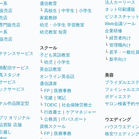
法人カーリース
ー系
通信教育
ネット印刷通販
販売店
└
高校生
｜
中学生
｜
小学生
ビジネスチャッ
売店
家庭教師
Web会議ツール
専門販売店
幼児・小学生 学習教室
企業研修
ー系
幼児教室 知育
└
経営者向け
販売店
└
管理職向け
スクール
└
若手・一般社
テナンスサービス
子ども英語教室
└
新卒向け
└
幼児
｜
小学生
画配信サービス
英会話教室
真スタジオ
美容
オンライン英会話
サービス
ブライダルエス
通信講座
ックサービス
フェイシャルエ
└
FP
｜
医療事務
ボディエステ
└
宅建
｜
簿記
ナル作品限定型
サロン検索予約
└
TOEIC
｜
社会保険労務士
└
行政書士
｜
ケアマネジャー
プリ オリジナル
└
公務員
｜
ITパスポート
ウエディング
品買取 店舗
資格スクール
ハウスウエディ
引越し
└
FP
｜
医療事務
格安ウエディン