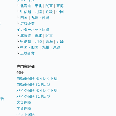
└
北海道
｜
東北
｜
関東
｜
東海
└
甲信越・北陸
｜
近畿
｜
中国
└
四国
｜
九州・沖縄
職
└
広域企業
インターネット回線
遣
└
北海道
｜
東北
｜
関東
└
甲信越・北陸
｜
東海
｜
近畿
ス
└
中国・四国
｜
九州・沖縄
└
広域企業
専門家評価
ト
保険
自動車保険 ダイレクト型
自動車保険 代理店型
バイク保険 ダイレクト型
バイク保険 代理店型
広告
火災保険
学資保険
ペット保険