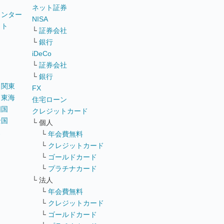
ネット証券
ウンター
NISA
イト
└
証券会社
リ
└
銀行
iDeCo
└
証券会社
└
銀行
｜
関東
FX
｜
東海
住宅ローン
四国
クレジットカード
全国
└ 個人
ス
└
年会費無料
└
クレジットカード
└
ゴールドカード
└
プラチナカード
└ 法人
└
年会費無料
└
クレジットカード
└
ゴールドカード