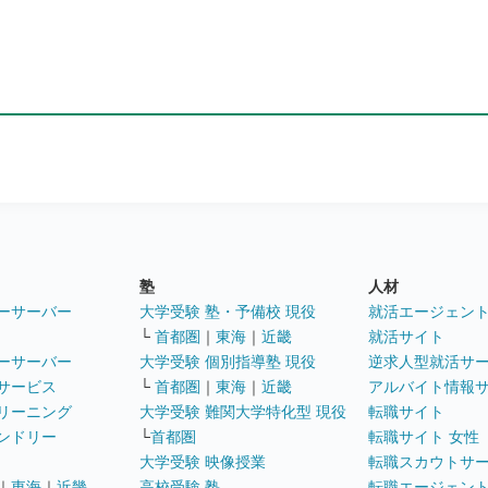
塾
人材
ーサーバー
大学受験 塾・予備校 現役
就活エージェン
└
首都圏
｜
東海
｜
近畿
就活サイト
ーサーバー
大学受験 個別指導塾 現役
逆求人型就活サ
サービス
└
首都圏
｜
東海
｜
近畿
アルバイト情報
リーニング
大学受験 難関大学特化型 現役
転職サイト
ンドリー
└
首都圏
転職サイト 女性
大学受験 映像授業
転職スカウトサ
｜
東海
｜
近畿
高校受験 塾
転職エージェン