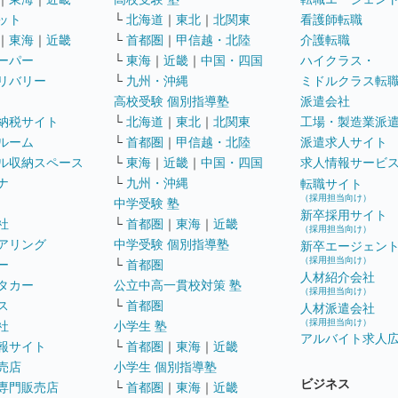
ット
└
北海道
｜
東北
｜
北関東
看護師転職
｜
東海
｜
近畿
└
首都圏
｜
甲信越・北陸
介護転職
ーパー
└
東海
｜
近畿
｜
中国・四国
ハイクラス・
リバリー
└
九州・沖縄
ミドルクラス転
高校受験 個別指導塾
派遣会社
納税サイト
└
北海道
｜
東北
｜
北関東
工場・製造業派
ルーム
└
首都圏
｜
甲信越・北陸
派遣求人サイト
ル収納スペース
└
東海
｜
近畿
｜
中国・四国
求人情報サービ
ナ
└
九州・沖縄
転職サイト
（採用担当向け）
中学受験 塾
新卒採用サイト
社
└
首都圏
｜
東海
｜
近畿
（採用担当向け）
アリング
中学受験 個別指導塾
新卒エージェン
（採用担当向け）
ー
└
首都圏
人材紹介会社
タカー
公立中高一貫校対策 塾
（採用担当向け）
ス
└
首都圏
人材派遣会社
（採用担当向け）
社
小学生 塾
アルバイト求人
報サイト
└
首都圏
｜
東海
｜
近畿
売店
小学生 個別指導塾
ビジネス
専門販売店
└
首都圏
｜
東海
｜
近畿