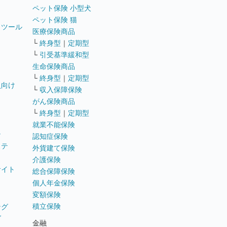
ペット保険 小型犬
ペット保険 猫
トツール
医療保険商品
└
終身型
｜
定期型
└
引受基準緩和型
生命保険商品
└
終身型
｜
定期型
員向け
└
収入保障保険
がん保険商品
└
終身型
｜
定期型
就業不能保険
テ
認知症保険
ステ
外貨建て保険
介護保険
サイト
総合保障保険
個人年金保険
変額保険
積立保険
ング
グ
金融