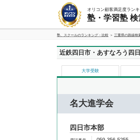
オリコン顧客満足度ランキ
塾・学習塾 検
塾、スクールのランキング・比較
三重県の路線検
近鉄四日市・あすなろう四
大学受験
名大進学会
四日市本部
059-356-5255