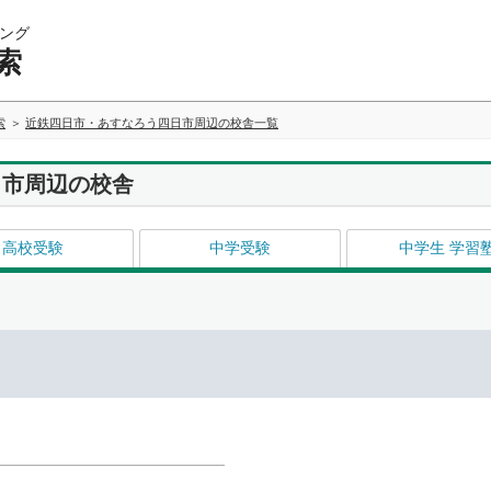
ング
索
索
近鉄四日市・あすなろう四日市周辺の校舎一覧
日市周辺の校舎
高校受験
中学受験
中学生 学習