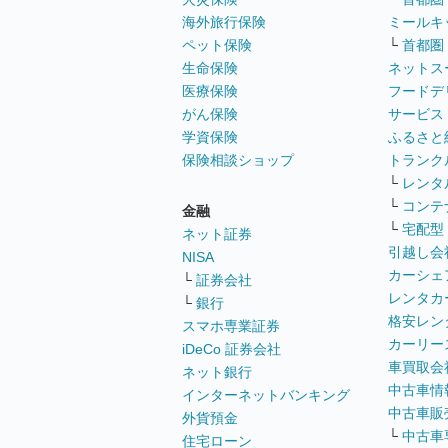
海外旅行保険
ミールキ
ペット保険
└
首都圏
生命保険
ネットス
医療保険
フードデ
がん保険
サービス
学資保険
ふるさと
保険相談ショップ
トランク
└
レンタ
└
コンテ
金融
└
宅配型
ネット証券
引越し会
NISA
カーシェ
└
証券会社
レンタカ
└
銀行
格安レン
スマホ専業証券
カーリー
iDeCo 証券会社
車買取会
ネット銀行
中古車情
インターネットバンキング
中古車販
外貨預金
└
中古車
住宅ローン