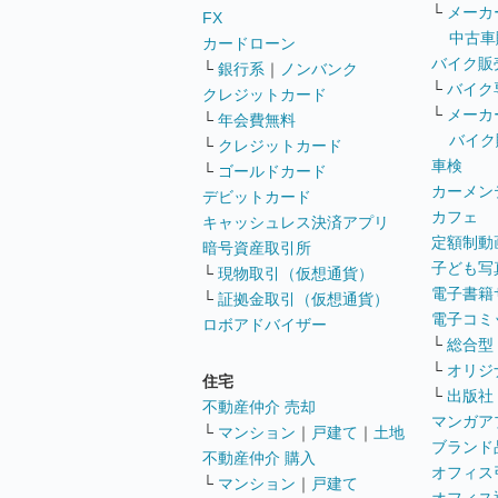
└
メーカ
FX
中古車
カードローン
バイク販
└
銀行系
｜
ノンバンク
└
バイク
クレジットカード
└
メーカ
└
年会費無料
バイク
└
クレジットカード
車検
└
ゴールドカード
カーメン
デビットカード
カフェ
キャッシュレス決済アプリ
定額制動
暗号資産取引所
子ども写
└
現物取引（仮想通貨）
電子書籍
└
証拠金取引（仮想通貨）
電子コミ
ロボアドバイザー
└
総合型
└
オリジ
住宅
└
出版社
不動産仲介 売却
マンガア
└
マンション
｜
戸建て
｜
土地
ブランド
不動産仲介 購入
オフィス
└
マンション
｜
戸建て