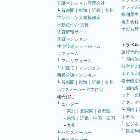
オフィス
分譲マンション管理会社
オフィス
└
首都圏
｜
東海
｜
近畿
｜
九州
福利厚生
マンション大規模修繕
電力会社
不動産仲介 賃貸
子ども見
賃貸情報サイト
賃貸マンション
トラベル
住宅設備ショールーム
旅行予約
リフォーム
└
国内旅
└
フルリフォーム
航空券比
└
戸建て
｜
マンション
ホテル比
新築分譲マンション
格安航空券
└
首都圏
｜
東海
｜
近畿
｜
九州
└
国内線
ハウスメーカー 注文住宅
ツアー比
建売住宅
アクティ
└
ビルダー
└
国内
｜
└
東北
｜
北関東
｜
首都圏
ホテル
└
東海
｜
近畿
｜
中国・四国
└
ビジネ
└
九州
└
観光利
└
ハウスメーカー
└
デベロッパー