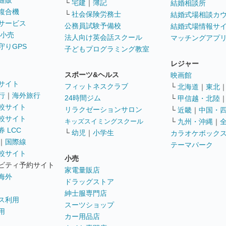
通販
└
宅建
｜
簿記
結婚相談所
複合機
└
社会保険労務士
結婚式場相談カ
サービス
公務員試験予備校
結婚式場情報サ
 小売
法人向け英会話スクール
マッチングアプ
守りGPS
子どもプログラミング教室
レジャー
スポーツ&ヘルス
映画館
サイト
フィットネスクラブ
└
北海道
｜
東北
行
｜
海外旅行
24時間ジム
└
甲信越・北陸
較サイト
リラクゼーションサロン
└
近畿
｜
中国・
較サイト
キッズスイミングスクール
└
九州・沖縄
｜
 LCC
└
幼児
｜
小学生
カラオケボック
｜
国際線
テーマパーク
較サイト
小売
ビティ予約サイト
家電量販店
海外
ドラッグストア
紳士服専門店
ス利用
スーツショップ
用
カー用品店