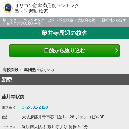
オリコン顧客満足度ランキング
塾・学習塾 検索
塾、スクールのランキング・比較
校舎検索
大阪府の駅・市区町村から探す
藤井寺周辺の校舎一覧
藤井寺周辺の校舎
目的から絞り込む
高校受験： 集団塾
の絞り込み
類塾
藤井寺駅前
072-931-2420
大阪府藤井寺市春日丘1-1-28 ジェンコビル3F
近鉄南大阪線 藤井寺より 徒歩 約1分