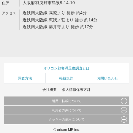
大阪府羽曳野市島泉9-14-10
近鉄南大阪線 高鷲より 徒歩 約4分
近鉄南大阪線 恵我ノ荘より 徒歩 約14分
近鉄南大阪線 藤井寺より 徒歩 約17分
オリコン顧客満足度調査とは
調査方法
掲載規約
お問い合わせ
会社概要
個人情報保護方針
引用・転載について
利用者の声について
当サイトで公開されている情報（文字、写真、イラスト、画像データ等）及びこれらの配
置・編集および構造などについての著作権は株式会社oricon MEに帰属しております。
クッキーの使用について
当サイトに掲載している内容はすべてサービスの利用者が提出された見解・感想です。
これらの情報を権利者の許可なく無断転載・複製などの二次利用を行うことは固く禁じて
弊社が内容について正確性を含め一切保証するものではありません。
おります。
© oricon ME inc.
このサイトでは Cookie を使用して、ユーザーに合わせたコンテンツや広告の表示、ソー
弊社の見解・ 意見ではないことをご理解いただいた上でご覧ください。