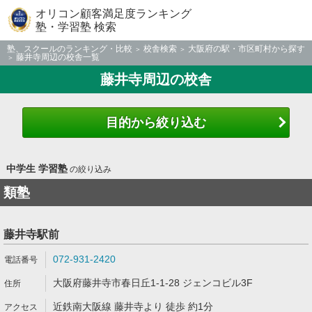
オリコン顧客満足度ランキング
塾・学習塾 検索
塾、スクールのランキング・比較
校舎検索
大阪府の駅・市区町村から探す
藤井寺周辺の校舎一覧
藤井寺周辺の校舎
目的から絞り込む
中学生 学習塾
の絞り込み
類塾
藤井寺駅前
072-931-2420
大阪府藤井寺市春日丘1-1-28 ジェンコビル3F
近鉄南大阪線 藤井寺より 徒歩 約1分