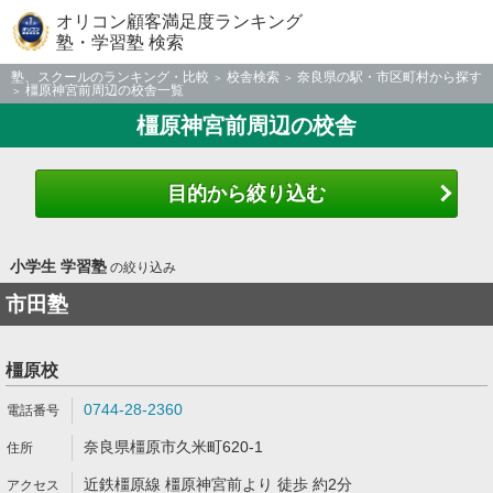
オリコン顧客満足度ランキング
塾・学習塾 検索
塾、スクールのランキング・比較
校舎検索
奈良県の駅・市区町村から探す
橿原神宮前周辺の校舎一覧
橿原神宮前周辺の校舎
目的から絞り込む
小学生 学習塾
の絞り込み
市田塾
橿原校
0744-28-2360
奈良県橿原市久米町620-1
近鉄橿原線 橿原神宮前より 徒歩 約2分