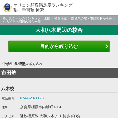
オリコン顧客満足度ランキング
塾・学習塾 検索
塾、スクールのランキング・比較
校舎検索
奈良県の駅・市区町村から探す
大和八木周辺の校舎一覧
大和八木周辺の校舎
目的から絞り込む
中学生 学習塾
の絞り込み
市田塾
八木校
0744-29-1123
奈良県橿原市内膳町1-1-6
近鉄橿原線 大和八木より 徒歩 約3分