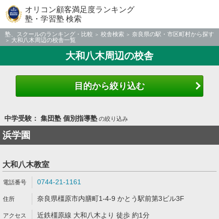
オリコン顧客満足度ランキング
塾・学習塾 検索
塾、スクールのランキング・比較
校舎検索
奈良県の駅・市区町村から探す
大和八木周辺の校舎一覧
大和八木周辺の校舎
目的から絞り込む
中学受験： 集団塾 個別指導塾
の絞り込み
浜学園
大和八木教室
0744-21-1161
奈良県橿原市内膳町1-4-9 かとう駅前第3ビル3F
近鉄橿原線 大和八木より 徒歩 約1分