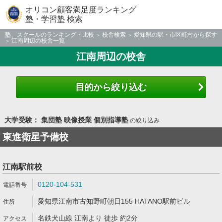
オリコン顧客満足度ランキング
塾・学習塾 検索
塾、スクールのランキング・比較
校舎検索
愛知県の駅・市区町村から探す
江南周辺の校舎一覧
江南周辺の校舎
目的から絞り込む
大学受験： 集団塾 映像授業 個別指導塾
の絞り込み
東進衛星予備校
江南駅前校
0120-104-531
愛知県江南市古知野町朝日155 HATANO駅前ビル
名鉄犬山線 江南より 徒歩 約2分